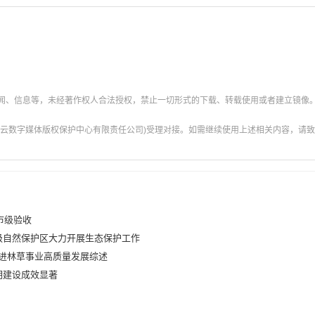
新闻、信息等，未经著作权人合法授权，禁止一切形式的下载、转载使用或者建立镜像
云数字媒体版权保护中心有限责任公司)受理对接。如需继续使用上述相关内容，请致电甘肃
市级验收
级自然保护区大力开展生态保护工作
推进林草事业高质量发展综述
明建设成效显著