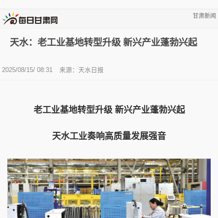
甘肃新闻
天水：老工业基地转型升级 新兴产业蓬勃兴起
2025/08/15/ 08:31
来源：天水日报
老工业基地转型升级 新兴产业蓬勃兴起
天水工业奏响高质量发展强音