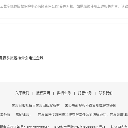
云数字媒体版权保护中心有限责任公司)受理对接。如需继续使用上述相关内容，请致电甘肃
5宁夏春季旅游推介会走进金城
关于我们
|
版权声明
|
舆情业务
|
托管业务
|
联系我们
甘肃日报社每日甘肃网版权所有
未经书面授权不得复制或建立镜像
事务所 陈灿律师； 甘肃每日传媒网络科技有限责任公司法律顾问：甘肃荣庆律师事务
务许可证编号：62120220047
ICP备案号陇ICP备05000341号-1
甘公网安备62