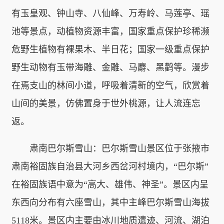
有玉皇观、钟山寺、八仙峰、万寿岭、马莲亭、瑶
池等景点，动植物资源丰富，国家重点保护珍稀濒
危野生植物有裸果木、半日花；国家一级重点保护
野生动物有玉带海雕、金雕、马麝、黑鹳等。漫步
在焉支山的林间小道，呼吸着清新的空气，欣赏着
山间的美景，仿佛置身于世外桃源，让人流连忘
返。
肃南巴尔斯雪山：巴尔斯雪山景区位于张掖市
肃南裕固族自治县大河乡西岔河村境内，“巴尔斯”
在裕固族语中意为“高大、雄伟、神圣”。景区内呈
东西向分布有六座雪山，其中主峰巴尔斯雪山海拔
5118米。景区内主要由冰川地质遗迹、河流、湖泊