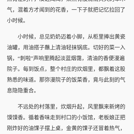
气，混着方才闻到的花香，一下子就把记忆拉回了
小时候。
小时候，总见奶奶迈着小脚，从柜里捧出黄瓷
油罐，用油搭子蘸上清油轻抹锅底。切好的菜一入
锅，“刺啦”声响里腾起淡蓝烟霭，清油的香便漫遍
院子。每到饭点，整个村庄的炊烟里，都飘着这股
熟悉的味道。那弥漫院子的饭菜香，竟与此刻的气
息隐隐重合。
不远处的村落里，炊烟升起，风里飘来新烤的
馍馍香。循着香味走到村口的小饭馆，老板娘正把
刚炸好的油馃子摆上桌，金黄的馃子还冒着热气，