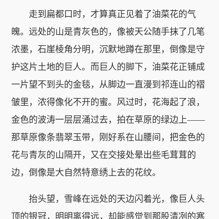
走到扁都口时，才算真正见着了油菜花的气
魄。远处的山是青灰色的，像被天公随手抹了几笔
浓墨，石崖棱角分明，沉默地蹲在那里，倒像是守
护这片土地的巨人。而巨人的脚下，油菜花正铺成
一片望不到头的金毯，从脚边一直漫到祁连山的褶
皱里，浓得像化不开的蜜。风过时，花海起了浪，
金色的波涛一层层涌过去，拍在草原的绿边上——
那草原像条翡翠玉带，刚好系在山腰间，把金色的
花与青灰的山隔开，又在交接处晕出些毛茸茸的
边，倒像是大自然特意绣上去的花纹。
抬头望，雪峰在远处的天边闪着光，像巨人头
顶的银冠，明明离得远，却能感觉到那股清冽的寒