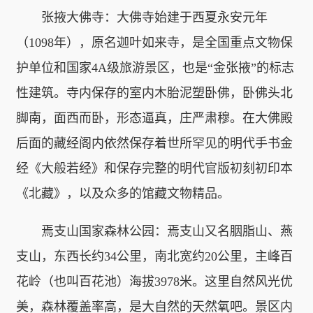
张掖大佛寺：大佛寺始建于西夏永安元年
（1098年），原名迦叶如来寺，是全国重点文物保
护单位和国家4A级旅游景区，也是“金张掖”的标志
性建筑。寺内保存的室内木胎泥塑卧佛，卧佛头北
脚南，面西而卧，形态逼真，庄严肃穆。在大佛殿
后面的藏经阁内依然保存着世所罕见的明代手书金
经《大般若经》和保存完整的明代官版初刻初印本
《北藏》，以及众多的馆藏文物精品。
焉支山国家森林公园：焉支山又名胭脂山、燕
支山，东西长约34公里，南北宽约20公里，主峰百
花岭（也叫百花池）海拔3978米。这里自然风光优
美，森林覆盖率高，是大自然的天然氧吧。景区内