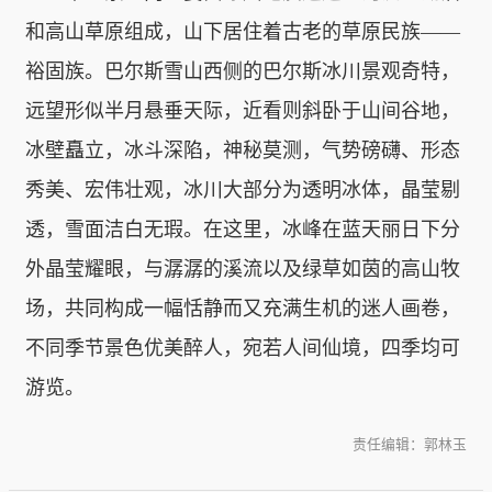
和高山草原组成，山下居住着古老的草原民族——
裕固族。巴尔斯雪山西侧的巴尔斯冰川景观奇特，
远望形似半月悬垂天际，近看则斜卧于山间谷地，
冰壁矗立，冰斗深陷，神秘莫测，气势磅礴、形态
秀美、宏伟壮观，冰川大部分为透明冰体，晶莹剔
透，雪面洁白无瑕。在这里，冰峰在蓝天丽日下分
外晶莹耀眼，与潺潺的溪流以及绿草如茵的高山牧
场，共同构成一幅恬静而又充满生机的迷人画卷，
不同季节景色优美醉人，宛若人间仙境，四季均可
游览。
责任编辑：郭林玉