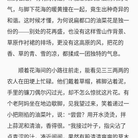
气，与脚下花海的暖黄撞在一起，竟生出种奇异的
和谐。这时候才懂，为何说扁都口的油菜花是独一
份的——别处的花再盛，也没有这样雪山作背景、
草原作衬裙的排场，更没有这高原的风，把花的
香、草的青、雪的凉，都揉成一团独特的气息。
顺着花海间的小路往前走，能看见三三两两的
农人在田埂上忙碌。他们戴着草帽，裤脚沾着泥，
手里的镰刀偶尔闪过光，却不怎么惊扰这片花。有
个老阿妈坐在地边歇脚，见我望过来，笑着递过一
小把刚掐的油菜叶，说：“尝尝？用开水烫烫，拌
上蒜泥和清油，香得很。”我接过叶子，指尖沾了
点青涩的汁，凑近闻闻，果然有股清清爽爽的草木