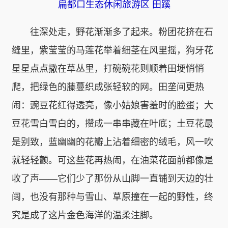
扁都口生态休闲旅游区 田蹊
往深处走，野花渐渐多了起来。粉团花挤在石
缝里，紫莹莹的马莲花举着细茎在风里摇，狗牙花
星星点点撒在草丛里，打碗碗花则顺着田埂悄悄
爬，把绿色的藤蔓织成张轻软的网。田垄间更热
闹：豌豆花红得透亮，像小姑娘害羞时的脸蛋；大
豆花雪白雪白的，攒成一串串藏在叶底；土豆花最
是别致，蓝幽幽的花瓣上沾着细密的绒毛，风一吹
就轻轻颤。可这些花再热闹，在油菜花面前都像是
收了声——它们少了那份从山脚一直铺到天边的壮
阔，也没有那种与雪山、草原撞在一起的野性，终
究是成了这片金色海洋的温柔注脚。