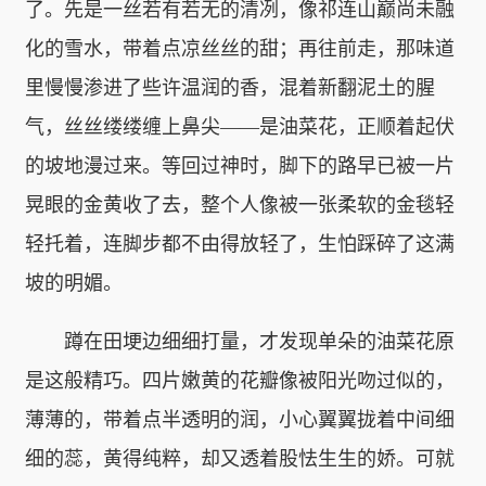
了。先是一丝若有若无的清冽，像祁连山巅尚未融
化的雪水，带着点凉丝丝的甜；再往前走，那味道
里慢慢渗进了些许温润的香，混着新翻泥土的腥
气，丝丝缕缕缠上鼻尖——是油菜花，正顺着起伏
的坡地漫过来。等回过神时，脚下的路早已被一片
晃眼的金黄收了去，整个人像被一张柔软的金毯轻
轻托着，连脚步都不由得放轻了，生怕踩碎了这满
坡的明媚。
蹲在田埂边细细打量，才发现单朵的油菜花原
是这般精巧。四片嫩黄的花瓣像被阳光吻过似的，
薄薄的，带着点半透明的润，小心翼翼拢着中间细
细的蕊，黄得纯粹，却又透着股怯生生的娇。可就