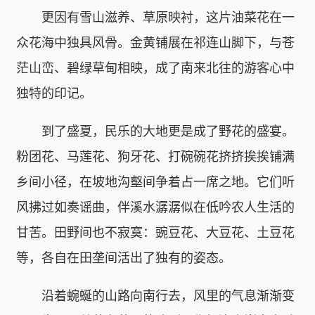
更因有雪山滋养、草原映衬，这片油菜花在一
众花海中独具风骨。金黄铺展在祁连山脚下，与苍
茫山峦、碧绿草甸相映，成了南来北往的游客心中
独特的印记。
到了盛夏，民乐的大地更是成了野花的盛宴。
粉团花、马莲花、狗牙花、打碗碗花挤挤挨挨铺满
乡间小径，在坡地沟壑间争着占一席之地。它们听
风拂过如奏谣曲，伴溪水潺潺似在低吟农人生活的
甘苦。田野间也不寂寞：豌豆花、大豆花、土豆花
等，各自在田垄间活出了独有的姿态。
沿着蜿蜒的山路向南行去，风里的气息渐渐变