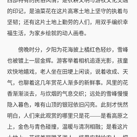
西部特有的民俗风情，是农耕文明与游牧文化交融
的印记，是油菜花在这片高寒土地上坚守的执着与
坚韧；还有这片土地上勤劳的人们，用双手编织幸
福生活，为家乡绘就的动人画卷。
傍晚时分，夕阳为花海披上橘红色轻纱，雪峰
也被镀上一层金辉。游客举着相机追逐光影，孩童
欢快地嬉戏，老人坐在田埂上闲谈，说着收成、天
气，也聊着这几年赏花人渐多的新鲜事。风里的花
香渐渐淡去，与炊烟的气息交织；远处的雪峰慢慢
隐入暮色，唯有山顶的银冠依旧闪亮。此刻才恍然
明白，人们来此观赏的哪里只是花——是看高原之
上，金色与青色碰撞，温暖与清冽相融；是看这片