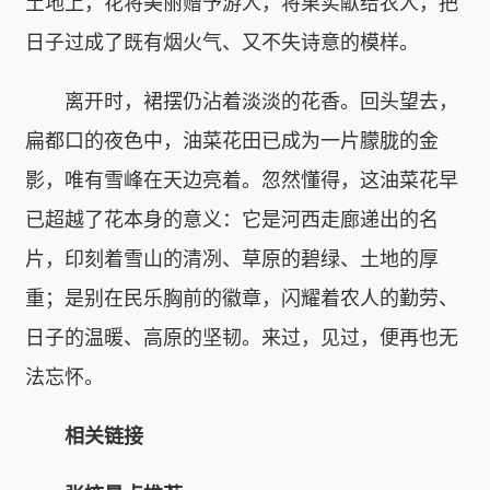
土地上，花将美丽赠予游人，将果实献给农人，把
日子过成了既有烟火气、又不失诗意的模样。
离开时，裙摆仍沾着淡淡的花香。回头望去，
扁都口的夜色中，油菜花田已成为一片朦胧的金
影，唯有雪峰在天边亮着。忽然懂得，这油菜花早
已超越了花本身的意义：它是河西走廊递出的名
片，印刻着雪山的清冽、草原的碧绿、土地的厚
重；是别在民乐胸前的徽章，闪耀着农人的勤劳、
日子的温暖、高原的坚韧。来过，见过，便再也无
法忘怀。
相关链接