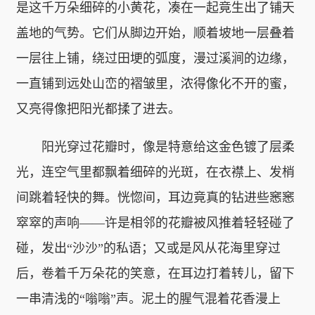
是这千万朵细碎的小黄花，凑在一起竟生出了铺天
盖地的气势。它们从脚边开始，顺着坡地一层叠着
一层往上铺，绕过田埂的弧度，漫过溪涧的边缘，
一直铺到远处山峦的褶皱里，浓得像化不开的蜜，
又亮得像把阳光都揉了进去。
阳光穿过花瓣时，像是特意给这金色镀了层柔
光，连空气里都飘着细碎的光斑，在衣襟上、发梢
间跳着轻快的舞。恍惚间，耳边竟真的钻进些窸窸
窣窣的声响——许是相邻的花瓣被风推着轻轻碰了
碰，发出“沙沙”的私语；又或是风从花海里穿过
后，卷着千万朵花的笑意，在耳边打着转儿，留下
一串清浅的“嗡嗡”声。泥土的腥气混着花香漫上