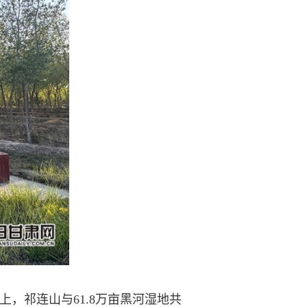
，祁连山与61.8万亩黑河湿地共