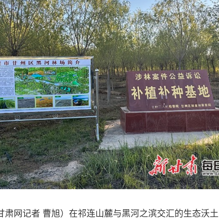
甘肃网记者 曹旭）在祁连山麓与黑河之滨交汇的生态沃土上