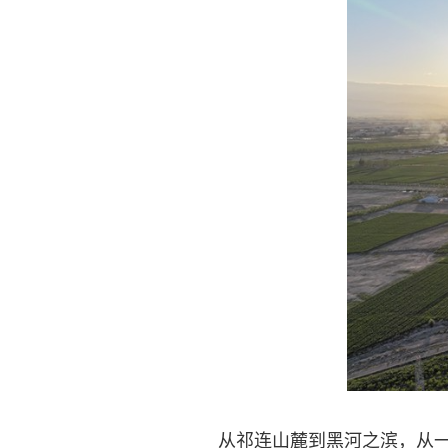
从祁连山麓到黑河之滨，从一株