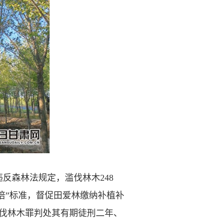
森林法规定，滥伐林木248
3倍”标准，督促田爱林缴纳补植补
滥伐林木罪判处其有期徒刑二年、