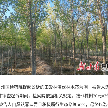
区检察院提起公诉的田爱林滥伐林木案为例，被告人违反
。案件审查起诉期间，检察院依据相关规定，按“1株树20元×
，因被告人自愿认罪认罚且积极履行生态修复义务，最终以