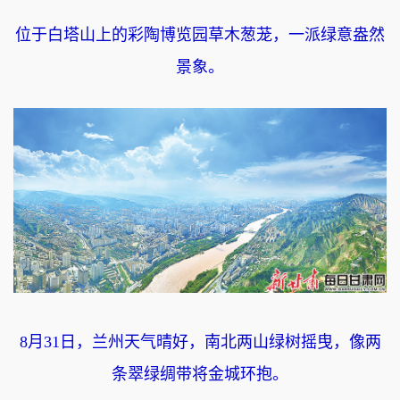
位于白塔山上的彩陶博览园草木葱茏，一派绿意盎然
景象。
8月31日，兰州天气晴好，南北两山绿树摇曳，像两
条翠绿绸带将金城环抱。