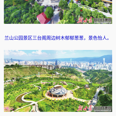
兰山公园景区三台阁周边树木郁郁葱葱，景色怡人。