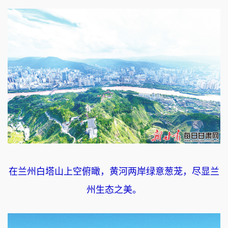
在兰州白塔山上空俯瞰，黄河两岸绿意葱茏，尽显兰
州生态之美。