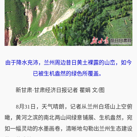
由于降水充沛，兰州周边昔日黄土裸露的山峦，如今
已被生机盎然的绿色所覆盖。
新甘肃·甘肃经济日报记者 瞿娟 文/图
8月31日，天气晴朗，记者从兰州白塔山上空俯
瞰，黄河之滨的南北两山间绿意铺展、生机盎然，宛
如一幅灵动的水墨画卷，清晰地勾勒出兰州生态建设