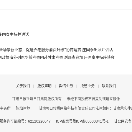
庄国泰主持并讲话
新场景新业态，促进养老服务消费升级”协商建言 庄国泰出席并讲话
国政协海外列席华侨考察团赴甘肃考察 刘赐贵参加 庄国泰主持座谈会
关于我们
|
版权声明
|
舆情业务
|
托管业务
|
联系我们
甘肃日报社每日甘肃网版权所有
未经书面授权不得复制或建立镜像
事务所 陈灿律师； 甘肃每日传媒网络科技有限责任公司法律顾问：甘肃荣庆律师事务
务许可证编号：62120220047
ICP备案号陇ICP备05000341号-1
甘公网安备62