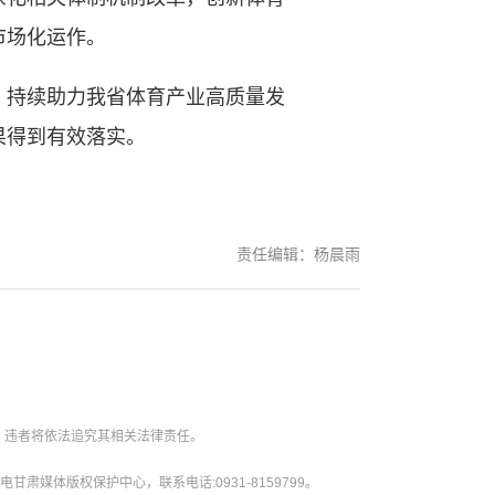
市场化运作。
持续助力我省体育产业高质量发
果得到有效落实。
责任编辑：杨晨雨
。违者将依法追究其相关法律责任。
媒体版权保护中心，联系电话:0931-8159799。