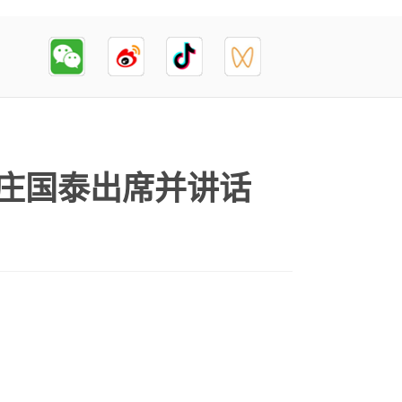
庄国泰出席并讲话