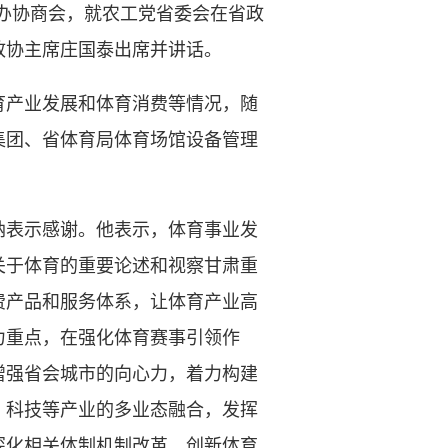
办协商会，就农工党省委会在省政
政协主席庄国泰出席并讲话。
产业发展和体育消费等情况，随
集团、省体育局体育场馆设备管理
表示感谢。他表示，体育事业发
关于体育的重要论述和视察甘肃重
费产品和服务体系，让体育产业高
力重点，在强化体育赛事引领作
增强省会城市的向心力，着力构建
、科技等产业的多业态融合，发挥
深化相关体制机制改革，创新体育