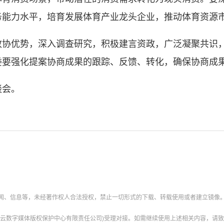
务能力水平，培育发展体育产业龙头企业，推动体育资源
优势，深入调查研究，积极建言资政，广泛凝聚共识，
委要强化提案协商成果的跟踪、反馈、转化，确保协商成
会。
新闻、信息等，未经著作权人合法授权，禁止一切形式的下载、转载使用或者建立镜像
云数字媒体版权保护中心有限责任公司)受理对接。如需继续使用上述相关内容，请致电甘肃