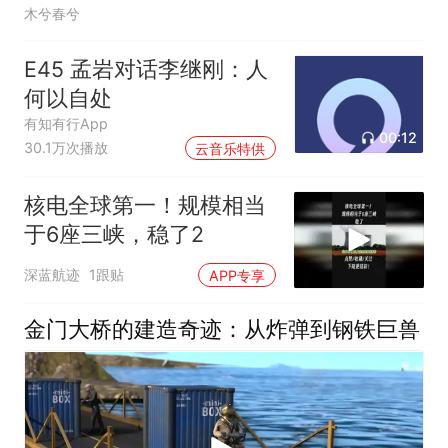
木兮春兮
E45 孟岩对话李继刚：人
何以自处
有知有行App
00:12
30.1万次播放
云音乐特供
核电全球第一！规模相当
于6座三峡，稳了2
深蓝航迹
1跟贴
APP专享
金门大桥的建造奇迹：从炸弹到钢铁巨兽