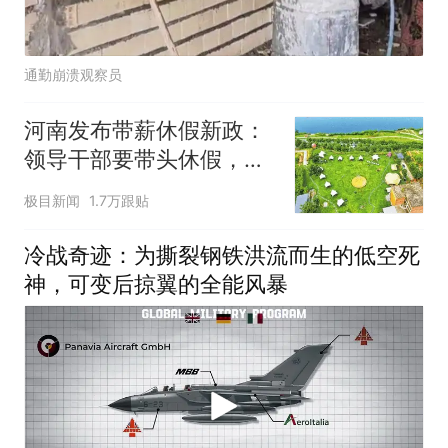
通勤崩溃观察员
河南发布带薪休假新政：
领导干部要带头休假，推
动全员应休尽休、休满休
极目新闻
1.7万跟贴
足；鼓励3-7天弹性长
假，构建“周五半天+周末
冷战奇迹：为撕裂钢铁洪流而生的低空死
+年假”短途度假模式
神，可变后掠翼的全能风暴