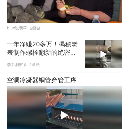
blue说翡翠
6跟贴
一年净赚20多万！揭秘老
表制作螺栓翻新的绝密过
程！
拳力洞察者
1跟贴
空调冷凝器铜管穿管工序