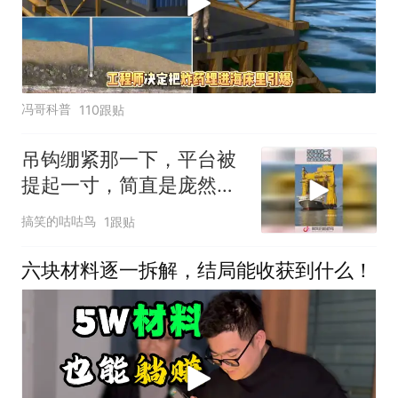
冯哥科普
110跟贴
吊钩绷紧那一下，平台被
提起一寸，简直是庞然大
物！
搞笑的咕咕鸟
1跟贴
六块材料逐一拆解，结局能收获到什么！