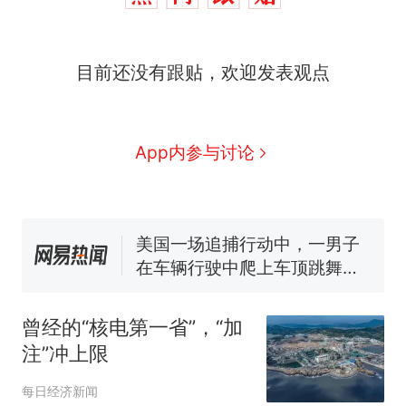
目前还没有跟贴，欢迎发表观点
西班牙飞地休达边境，摩洛
热
哥士兵搬起大石块投向移民引
争议，此前一天内数万人从摩
费大厨“全国小炒肉大王”称
新
App内参与讨论
洛哥涌入西班牙
号，仅凭视频评出？中国烹饪
协会回应
男子上山采菌偶然发现鸡枞菌
窝，原地守1天等它长大：挖了
140多朵
美国一场追捕行动中，一男子
在车辆行驶中爬上车顶跳舞。
（新京报）
笔试第一被第二名传话劝弃考
官方通报
曾经的“核电第一省”，“加
美国渔民钓获鲨鱼徒手将其拽
注”冲上限
回大海 目击者直呼震惊 （视频
来源：参考消息）
西班牙飞地休达边境，摩洛
热
每日经济新闻