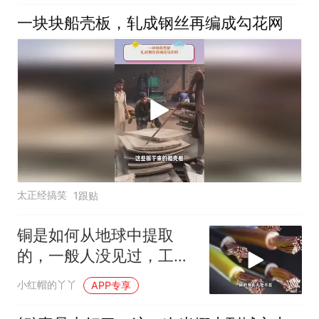
一块块船壳板，轧成钢丝再编成勾花网
太正经搞笑
1跟贴
铜是如何从地球中提取
的，一般人没见过，工艺
令人大开眼界
小红帽的丫丫
APP专享