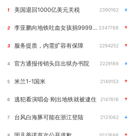
美国退回1000亿美元关税
2390162
1
李亚鹏向地铁吐血女孩捐99999元
2347768
2
服务提质，内需扩容有保障
2294252
3
官方通报传销头目出狱办书院
2229189
4
米兰1-1国米
2149153
5
逃犯看演唱会 刚出地铁就被逮住
2147816
6
台风白海豚可能在浙江登陆
2131062
7
因凡蒂诺首次公开道歉
2022698
8