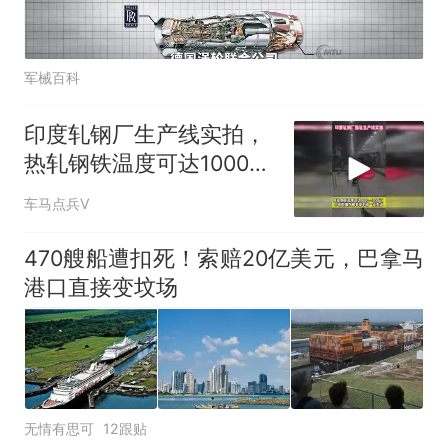
军械百科
印度轧钢厂生产线实拍，
热轧钢铁温度可达1000度
容不得一点失误
车马点兵V
470艘船遭扣死！索赔20亿美元，巴拿马
港口直接变坟场
无情有思可
12跟贴