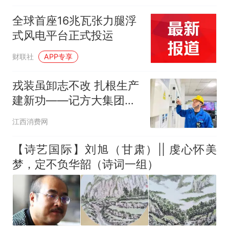
哥士兵搬起大石块投向移民引
争议，此前一天内数万人从摩
全球首座16兆瓦张力腿浮
洛哥涌入西班牙
式风电平台正式投运
财联社
APP专享
戎装虽卸志不改 扎根生产
建新功——记方大集团、
方大特钢优秀退役军人陈
江西消费网
建国
【诗艺国际】刘旭（甘肃）|| 虔心怀美
梦，定不负华韶（诗词一组）