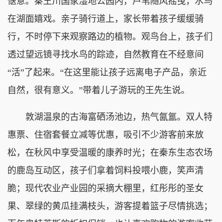
惬意。秦王川国家湿地公园内，芦苇随风摇曳，水鸟
在湖面嬉戏。亲子骑行道上，家长带着孩子缓缓骑
行，不时停下来观察路边的植物。观鸟台上，孩子们
透过望远镜寻找水鸟的踪迹，自然教育在不经意间
“活”了起来。“在这里能让孩子远离电子产品，亲近
自然，很有意义。”带着儿子游玩的王先生说。
敦湖温泉的古海富硒汤池边，热气氤氲。双人特
惠票、住宿套餐立减等优惠，吸引不少游客前来放
松，在秋风中享受温暖的康养时光；在秦东生态农场
的鹿岛互动区，孩子们拿着饲料投喂小鹿，笑声清
脆；现代农业产业园的采摘大棚里，红彤彤的圣女
果、翠绿的黄瓜挂满枝头，游客提着篮子尽情挑选；