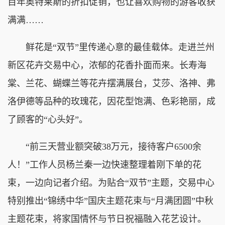
百年奥特莱斯的折扣促销，也让喜欢购物的游客收获
满满……
鲜花是“双节”里传递心意的最佳载体。走进兰州
新区花卉交易中心，浓郁的花香扑面而来。长寿海
棠、兰花、蝴蝶兰等花卉摆满展台，艾莎、洛神、弗
洛伊德等品种的玫瑰花，因花型饱满、色彩艳丽，成
了顾客的“心头好”。
“前三天营业额突破38万元，接待客户6500余
人！”工作人员杨兰秦一边快速整理着刚下单的花
束，一边向记者介绍。为贴合“双节”主题，交易中心
特别推出“锦绣中华”国庆主题花束与“月满团圆”中秋
主题花束，将家国情怀与节日祝福融入花艺设计。