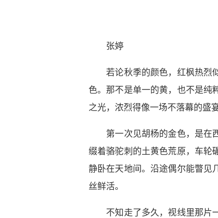
张婷
若论秋季的颜色，红枫热烈似火
色。那不是单一的黄，也不是纯
之光，浓烈得像一场不落幕的盛
第一次见胡杨的金色，是在西北
缀着骆驼刺的土黄色荒原，车轮
静卧在天地间。沿途偶尔能瞥见
丝鲜活。
不知走了多久，视线里那片一成