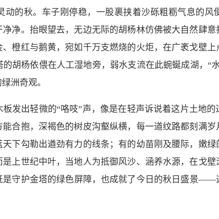
灵动的秋。车子刚停稳，一股裹挟着沙砾粗粝气息的风
干净净。抬眼望去，无边无际的胡杨林仿佛被大自然肆意
金、橙红与鹅黄，宛如千万支燃烧的火炬，在广袤戈壁上
塔的胡杨依偎在人工湿地旁，弱水支流在此蜿蜒成湖，“水
的绿洲奇观。
发出轻微的“咯吱”声，像是在轻声诉说着这片土地的
方能合抱，深褐色的树皮沟壑纵横，每一道纹路都刻满岁
蓝天下勾勒出遒劲有力的线条；有的幼苗刚及腰际，嫩绿
而是上世纪中叶，当地人为抵御风沙、涵养水源，在戈壁
既是守护金塔的绿色屏障，也成就了今日的秋日盛景——