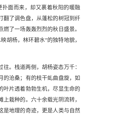
便扑面而来，却又裹着秋阳的暖融
打翻了调色盘，从蓬松的树冠到纤
点燃了一场轰轰烈烈的秋日盛景。
映胡杨，林环碧水”的独特地貌，
过往。栈道两侧，胡杨姿态万千：
月的沧桑；有的枝干虬曲盘旋，如
的叶片透着勃勃生机，尽显生命的
滩上栽种的。六十余载光阴流转，
这是地理的奇迹，更是人类与自然