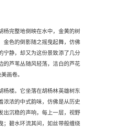
胡杨完整地倒映在水中，金黄的树
，金色的倒影随之摇曳起舞，仿佛
的宁静，却又为这份景致添了几分
边的芦苇丛随风轻荡，洁白的芦花
绝美画卷。
胡杨楼。它坐落在胡杨林英雄树东
着浓浓的中式韵味，仿佛是从历史
发出沉稳的声响，每上一层，视野
曳；碧水环流其间，如丝带般缠绕