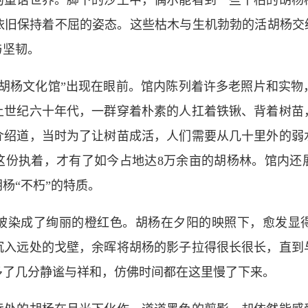
的童话世界。脚下的沙土中，偶尔能看到一些干枯的胡杨
依旧保持着不屈的姿态。这些枯木与生机勃勃的活胡杨交织
与坚韧。
杨文化馆”出现在眼前。馆内陈列着许多老照片和实物
上世纪六十年代，一群穿着朴素的人扛着铁锹、背着树苗
介绍道，当时为了让树苗成活，人们需要从几十里外的弱
这份执着，才有了如今占地达8万余亩的胡杨林。馆内还
杨“不朽”的特质。
染成了绚丽的橙红色。胡杨在夕阳的映照下，愈发显得
沉入远处的戈壁，余晖将胡杨的影子拉得很长很长，直到
多了几分静谧与祥和，仿佛时间都在这里慢了下来。