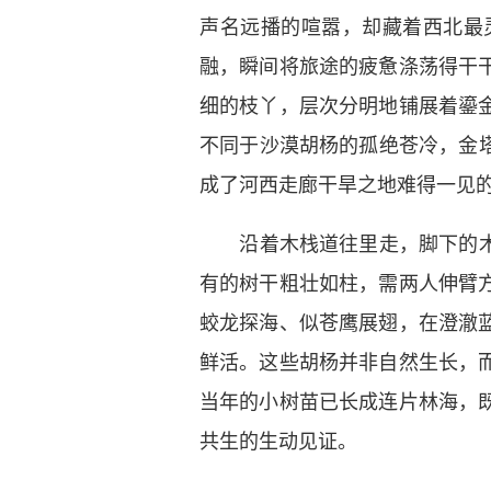
声名远播的喧嚣，却藏着西北最
融，瞬间将旅途的疲惫涤荡得干
细的枝丫，层次分明地铺展着鎏
不同于沙漠胡杨的孤绝苍冷，金
成了河西走廊干旱之地难得一见
沿着木栈道往里走，脚下的木板
有的树干粗壮如柱，需两人伸臂
蛟龙探海、似苍鹰展翅，在澄澈
鲜活。这些胡杨并非自然生长，
当年的小树苗已长成连片林海，
共生的生动见证。