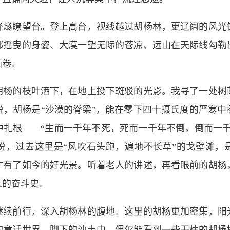
瞭望台。登上高台，视线越过胡杨林，更辽阔的风光
娜摇曳的身姿、大漠一望无际的苍凉、远山在天际线勾勒
画卷。
的枝叶洒下，在地上投下斑驳的光影。我寻了一处树
说，胡杨是“沙漠的脊梁”，能在零下四十摄氏度的严寒中
中扎根——“生而一千年不死，死而一千年不倒，倒而一千
说，过去这里是“风吹石头跑，遍地不长草”的戈壁滩，
才有了如今的好光景。听着老人的讲述，再看眼前的胡杨
人的奋斗史。
前行，深入胡杨林的腹地。这里的胡杨更加密集，阳