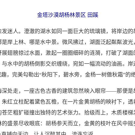
金塔沙漠胡杨林景区 田蹊
迷人。澄澈的湖水如同一面巨大的琉璃镜，将岸边的
哪是岸上林、哪是水中景。微风拂过，湖面泛起粼粼波光
舒展翅膀掠过水面，激起一圈圈细碎的涟漪，打破了湖面
，与水中的胡杨倒影交织缠绕，宛如一幅流动的油画。岸
趣，完美勾勒出“秋阳下，碧水旁，金杨一树傲秋霜”的
处走，一座古色古香的建筑忽然映入眼帘——那便是
，朱红立柱配着黛色瓦檐，在一片金黄胡杨的映衬下，透
的苍茫粗犷碰撞出独特的艺术张力。拾级而上，木质楼梯
林的盛景尽收眼底：胡杨参天而立，金黄的枝叶在风中摇
一直铺向天边，让人沉醉其中，流连忘返。