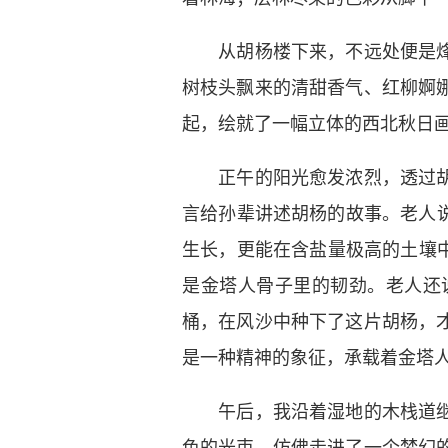
从胡杨楼下来，不远处便是烽燧
树枝头飘来的清甜香气、红柳婀
起，绘就了一幅立体的西北秋日
正午的阳光愈发浓烈，透过胡杨
言给孙辈讲述胡杨的故事。老人
生长，更能在含盐量极高的土壤
是金塔人骨子里的韧劲。老人还
桶，在风沙中种下了这片胡杨，
是一种精神的象征，承载着金塔
午后，我沿着湿地的木栈道继续