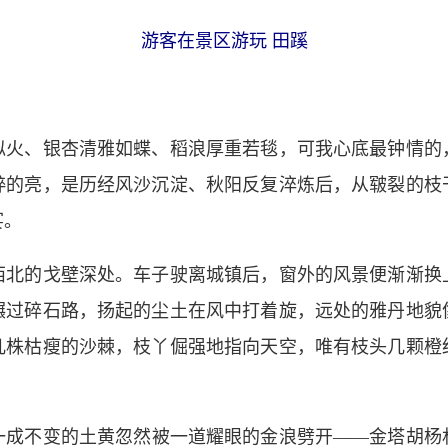
游客在景区游玩 田蹊
、银杏清雅如蝶、稻浪厚重若毯，可我心底最钟情的
粹的亮，是历经风沙沉淀、秋阳反复淬炼后，从皲裂的枝
宴。
的戈壁深处。车子驶离城镇后，窗外的风景便渐渐换
碾过碎石路，扬起的尘土在风中打着旋，远处的雅丹地貌
几株枯瘦的沙棘，枝丫倔强地指向天空，唯有枝头几颗橙
不变的土黄忽然被一道耀眼的金浪劈开——金塔胡杨