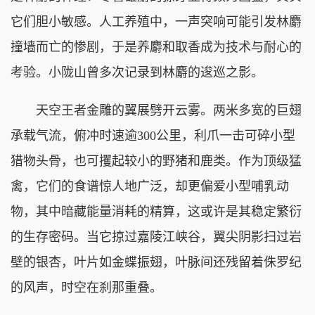
它们胆小敏感。人工养殖中，一声突响可能引发林麝
撞墙而亡的惨剧，于是养麝和取香成为技术与耐心的
考验。小陇山曾多次记录到林麝的逡巡之影。
天空王者金雕的翼展劈开云雾。两米多宽的巨翅
承载气流，俯冲时速逾300公里，利爪一击可碎小型
猎物头骨，也可攫起较小的野猪和鹿类。作为顶级猛
禽，它们的食谱惊人地广泛，却更偏爱小型哺乳动
物，其中暗藏能量消耗的精算，这或许是其稳定繁衍
的生存密码。当它掠过嘉陵江峡谷，翼尖阴影扫过岩
壁的银杏，叶片如金蝶振翅，叶脉间还残留着侏罗纪
的风声，时空在刹那重叠。