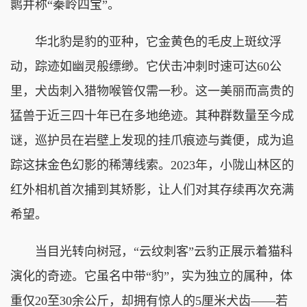
鹮并称“秦岭四宝”。
华北豹是豹的亚种，它金黄色的毛皮上斑纹浮
动，踪迹如幽灵般缥缈。它伏击冲刺时速可达60公
里，犬齿刺入猎物喉管仅需一秒。这一美丽而高贵的
猛兽于近三四十年已在多地绝迹。其种群数量至今成
谜，巡护员在岩壁上发现的挂爪痕迹与粪便，成为追
踪这抹金色幻影的稀薄线索。2023年，小陇山林区的
红外相机首次捕到其矫影，让人们对其存续再次充满
希望。
当目光转向树冠，“云纹刺客”云豹正展示着猫科
演化的奇迹。它虽名中带“豹”，实为独立的属种，体
重仅20至30余公斤，却拥有惊人的5厘米犬齿——若