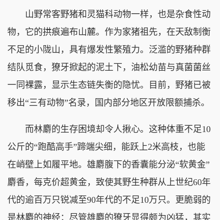
山野常客野猪和灵猫科动物一样，也是杂食性动
物，它的拱痕遍布山麓。作为家猪祖先，在天敌制衡
不足的小陇山，具有爆发性繁殖力。泛滥的野猪种群
结队觅食，獠牙掀起的泥土下，油松幼苗与真菌菌丝
一同裸露，显示生态链失衡的隐忧。目前，野猪已被
移出“三有动物”名录，国内部分地区开放限额捕杀。
而林麝的生存困境却令人揪心。这种体重不足10
公斤的“跑酷高手”蹄端尖细，能跃上2米高枝，也能
在峭壁上如履平地。雄麝腹下的香囊能分泌“软黄金”
麝香，每克价超黄金，致使其野生种群从上世纪60年
代的逾百万只锐减至90年代的不足10万只。更脆弱的
是林麝的神经：尽管雄麝的獠牙显得颇为凶猛，其实