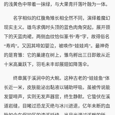
的浅黄色中带着一抹绿，与大果青扦落叶融为一体。
名字相似的红腹角雉长相全然不同，演绎着魔幻
现实主义。雄鸟求偶时头顶的蓝色肉角突起，展开颈
下的天蓝肉裙，两侧血纹恰似篆书“寿”字，故得俗名
“寿鸡”。又因其啼如婴泣，被唤作“娃娃鸡”。最神奇
的是育雏：它的巢建在树上，雏鸟孵出三日即敢从近
十米高巢跃下，羽毛未丰却展翅如降落伞。
终章属于溪涧中的大鲵。这种古老的“娃娃鱼”体
长近一米，皮肤能泌出黏液以辅助呼吸。虽被传说能
发婴啼声，实则无发声器官，终生静默。它蛰伏在溪
道岩缝，目睹过恐龙灭绝与冰川进退，亿年未断的血