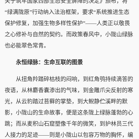
关于筑牢国家西部生态安全屏障的决定》颁布，将
“绿满陇原”行动纳入法治框架，要求“系统推进生态
保护修复，加强生物多样性保护”——人类正以敬畏
之心修补与自然的契约。而政策春风中，小陇山绿脉
也必能翠色常青。
永恒绿脉：生命互联的图景
从扭角羚踏碎枯枝的闷响，到红角鸮持续滴答的
夜语，从林麝香囊渗出的气味，到金雕爪尖反射的寒
光，从云豹踏过苔藓的掌垫，到大鲵静伫溪畔的默
影，小陇山的生命故事，便是这条陇上绿脉蓬勃的心
跳；而从麦积山石窟塑像千年的微笑，到护林员三代
人接力的足迹——则是小陇山以包容万物的胸怀，编