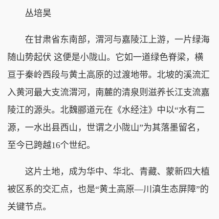
丛培昊
在甘肃省东南部，渭河与嘉陵江上游，一片绿海
随山势起伏 这便是小陇山。它如一道绿色脊梁，横
亘于秦岭西段与黄土高原的过渡地带。北坡的溪流汇
入黄河最大支流渭河，南麓的清泉则滋养长江支流嘉
陵江的源头。北魏郦道元在《水经注》中以“水有二
源，一水出县西山，世谓之小陇山”为其落墨留名，
至今已跨越16个世纪。
这片土地，成为华中、华北、青藏、蒙新四大植
被区系的交汇点，也是“黄土高原—川滇生态屏障”的
关键节点。