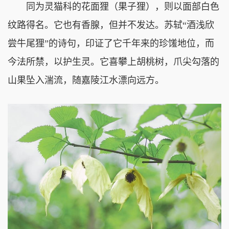
同为灵猫科的花面狸（果子狸），则以面部白色
纹路得名。它也有香腺，但并不发达。苏轼“酒浅欣
尝牛尾狸”的诗句，印证了它千年来的珍馐地位，而
今法所禁，以护生灵。它喜攀上胡桃树，爪尖勾落的
山果坠入湍流，随嘉陵江水漂向远方。