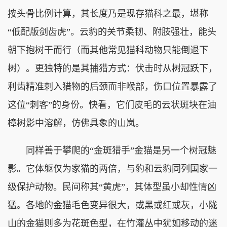
按头骨比例计算，其长度乃是现存猫科之最，堪称
“低配版剑齿虎”。云豹的关节柔韧、附肢强壮，能头
朝下抱树干而行（而其他常见猫科动物只能倒退下
树）。更独特的是其捕猎方式：伏击时从树冠跃下，
利齿精准刺入猎物的后颈而非喉部，伤口位置暴露了
这位“刺客”的身份。快看，它们皮毛的云状斑块在油
樟树影中溶解，仿佛具象的山岚。
同样善于攀爬的“金斑猎手”金猫是另一个树冠魅
影。它体躯仅为家猫的两倍，与豹和云豹同列国家一
级保护动物。民间称其“黄虎”，其体型虽小却性情凶
猛。各地的金猫毛色变异很大，或黑或红或灰，小陇
山的金猫则多为花斑色型，在竹灌丛中犹如移动的迷