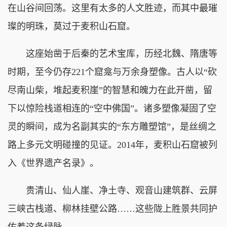
在山谷间回荡。这里有太多的人文胜迹，而其中最璀
璨的明珠，莫过于麦积山石窟。
这座始凿于后秦的艺术宝库，历经北魏、隋唐等
时期，至今仍存221个窟龛与万余身塑像。古人以“砍
尽南山柴，堆起麦积崖”的智慧和魄力在此开凿，留
下以惊险栈道相连的“空中佛国”。诸多塑像凝固了空
灵的瞬间，成为名副其实的“东方雕塑馆”，是丝绸之
路上多元文明碰撞的见证。2014年，麦积山石窟被列
入《世界遗产名录》。
贵清山、仙人崖、净土寺、观音山建筑群、云屏
三峡古栈道、柳林挂壁公路……这些陇上胜景共同护
佑着这条绿脉。