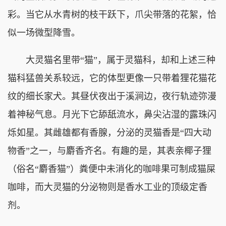
彩。当它从水青树的枝干跃下，爪尖带落的花絮，恰
似一场微型降雪。
大灵猫名里带“猫”，属于灵猫科，却和上述三种
猫科猛兽关系较远，它的体型更像一只带着狸花猫花
纹的细长家犬。其昼伏夜出于溪涧边，夜行轨迹弥漫
着神秘气息。月光下它舔舐流水，鼻尖沾湿的露珠闪
烁如星。其雌雄都有香腺，分泌的灵猫香是“四大动
物香”之一，与麝香齐名。有趣的是，其表亲椰子狸
（俗名“麝香猫”）粪便中未消化的咖啡果可制成猫屎
咖啡，而大灵猫的分泌物则是香水工业的顶级定香
剂。