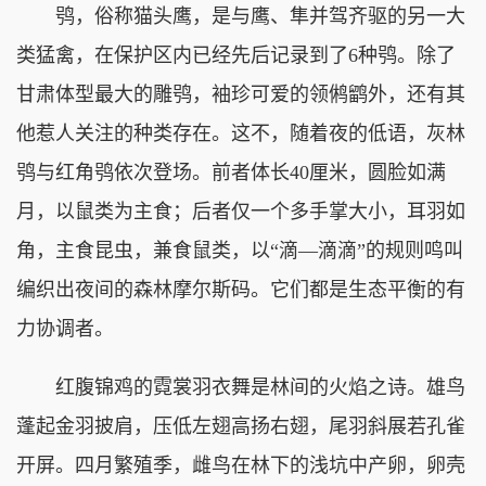
鸮，俗称猫头鹰，是与鹰、隼并驾齐驱的另一大
类猛禽，在保护区内已经先后记录到了6种鸮。除了
甘肃体型最大的雕鸮，袖珍可爱的领鸺鹠外，还有其
他惹人关注的种类存在。这不，随着夜的低语，灰林
鸮与红角鸮依次登场。前者体长40厘米，圆脸如满
月，以鼠类为主食；后者仅一个多手掌大小，耳羽如
角，主食昆虫，兼食鼠类，以“滴—滴滴”的规则鸣叫
编织出夜间的森林摩尔斯码。它们都是生态平衡的有
力协调者。
红腹锦鸡的霓裳羽衣舞是林间的火焰之诗。雄鸟
蓬起金羽披肩，压低左翅高扬右翅，尾羽斜展若孔雀
开屏。四月繁殖季，雌鸟在林下的浅坑中产卵，卵壳