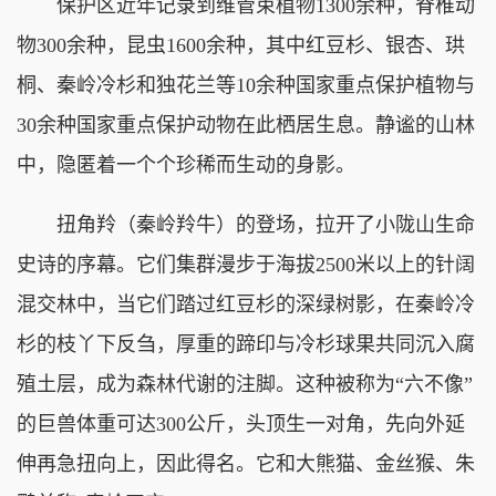
保护区近年记录到维管束植物1300余种，脊椎动
物300余种，昆虫1600余种，其中红豆杉、银杏、珙
桐、秦岭冷杉和独花兰等10余种国家重点保护植物与
30余种国家重点保护动物在此栖居生息。静谧的山林
中，隐匿着一个个珍稀而生动的身影。
扭角羚（秦岭羚牛）的登场，拉开了小陇山生命
史诗的序幕。它们集群漫步于海拔2500米以上的针阔
混交林中，当它们踏过红豆杉的深绿树影，在秦岭冷
杉的枝丫下反刍，厚重的蹄印与冷杉球果共同沉入腐
殖土层，成为森林代谢的注脚。这种被称为“六不像”
的巨兽体重可达300公斤，头顶生一对角，先向外延
伸再急扭向上，因此得名。它和大熊猫、金丝猴、朱