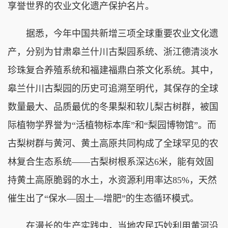
享誉世界的农业文化遗产保护名片。
据悉，今年中国共新增三项全球重要农业文化遗
产，分别为甘肃皋兰什川古梨园系统、浙江德清淡水
珍珠复合养殖系统和福建福鼎白茶文化系统。其中，
皋兰什川古梨园的历史可追溯至明代，其保存的全球
数量最大、品质最优的冬果梨和软儿梨古树群，被国
际植物学界誉为“活植物标本库”和“梨园博物馆”。而
古梨树群与黄河、黄土高原共同构成了全球罕见的农
林复合生态系统——古梨树根系深达6米，能有效固
持黄土高原脆弱的水土，水资源利用率达85%，天然
催生出了“保水—固土—增肥”的生态循环模式。
在漫长的生产实践中，当地农民巧妙利用黄河沿