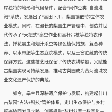
岸独特的地形和气候条件，配合“间作豆类+自流灌
溉”系统，发展出了“高田下川，梨园镶嵌”的立体农
业模式。同时，在漫长的梨园生产管理中，创造并世
代传承了“天把式”高空作业和高杆吊枝等独特农作
法，掸花震虫和烟汁杀虫等绿色植保措施，复合种
养、以水带肥等生态庭院模式，以及土窖贮藏的传统
保鲜方式。这些技艺既保留了传统农耕精髓，又赋能
古梨园实现可持续发展，推动古梨园成为黄河流域农
业文化遗产保护的典范。
如今，皋兰县深耕遗产保护与发展，构建起什川
古梨园“古法+科技”管护体系，走出生态保护与乡村
振兴协同发展之路。创新推动“梨树认养”“数字化古