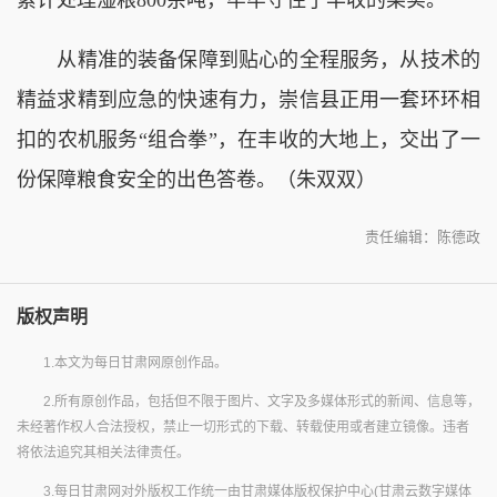
从精准的装备保障到贴心的全程服务，从技术的
精益求精到应急的快速有力，崇信县正用一套环环相
扣的农机服务“组合拳”，在丰收的大地上，交出了一
份保障粮食安全的出色答卷。（朱双双）
责任编辑：陈德政
版权声明
1.本文为每日甘肃网原创作品。
2.所有原创作品，包括但不限于图片、文字及多媒体形式的新闻、信息等，
未经著作权人合法授权，禁止一切形式的下载、转载使用或者建立镜像。违者
将依法追究其相关法律责任。
3.每日甘肃网对外版权工作统一由甘肃媒体版权保护中心(甘肃云数字媒体