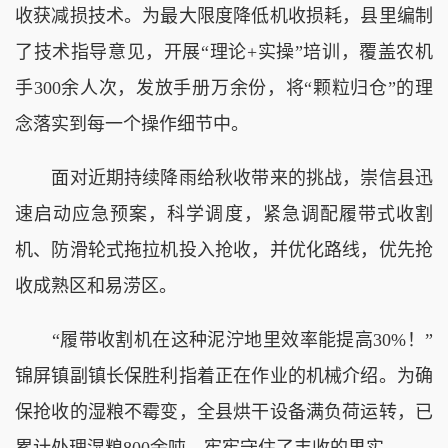
收获减损技术。为最大限度降低机收损耗，县里编制
了技术指导意见，开展“理论+实操”培训，覆盖农机
手300余人次，发放手册万余份，将“颗粒归仓”的理
念落实到每一个操作细节中。
面对近期持续降雨给秋收带来的挑战，崇信县迅
速启动应急预案，科学调度，紧急调配履带式收割
机、防滑轮式拖拉机投入抢收，并优化路线，优先抢
收成熟区和易涝区。
“履带收割机在这种泥泞地里效率能提高30%！”
锦屏镇副镇长保胜利指着正在作业的机械介绍。为确
保抢收的湿粮不霉变，全县烘干设备满负荷运转，已
累计处理湿粮800余吨，牢牢守住了丰收的果实。