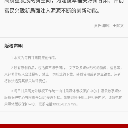
高质量发展的新空间，为建设幸福美好新甘肃、开创
富民兴陇新局面注入源源不断的创新动能。
责任编辑：王辉文
版权声明
1.本文为每日甘肃网原创作品。
2.所有原创作品，包括但不限于图片、文字及多媒体形式的新闻、信息等，
未经著作权人合法授权，禁止一切形式的下载、转载使用或者建立镜像。违者
将依法追究其相关法律责任。
3.每日甘肃网对外版权工作统一由甘肃媒体版权保护中心(甘肃云数字媒体
版权保护中心有限责任公司)受理对接。如需继续使用上述相关内容，请致电甘
肃媒体版权保护中心，联系电话:0931-8159799。