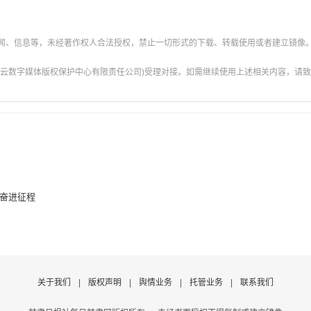
新闻、信息等，未经著作权人合法授权，禁止一切形式的下载、转载使用或者建立镜像
云数字媒体版权保护中心有限责任公司)受理对接。如需继续使用上述相关内容，请致电甘肃
肃奋进征程
关于我们
|
版权声明
|
舆情业务
|
托管业务
|
联系我们