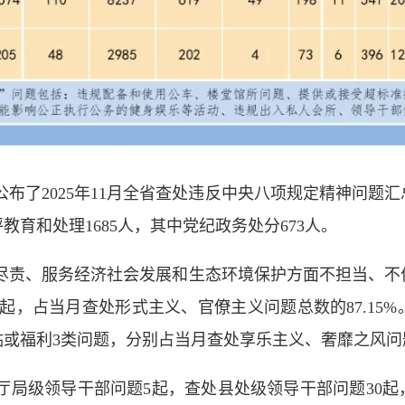
委公布了2025年11月全省查处违反中央八项规定精神问
教育和处理1685人，其中党纪政务处分673人。
尽责、服务经济社会发展和生态环境保护方面不担当、不
8起，占当月查处形式主义、官僚主义问题总数的87.15
福利3类问题，分别占当月查处享乐主义、奢靡之风问题总数的
局级领导干部问题5起，查处县处级领导干部问题30起，