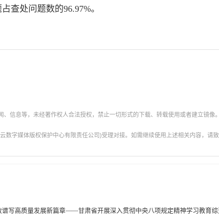
查处问题数的96.97%。
新闻、信息等，未经著作权人合法授权，禁止一切形式的下载、转载使用或者建立镜像
云数字媒体版权保护中心有限责任公司)受理对接。如需继续使用上述相关内容，请致电甘肃
效谱写高质量发展新篇章——甘肃省开展深入贯彻中央八项规定精神学习教育综