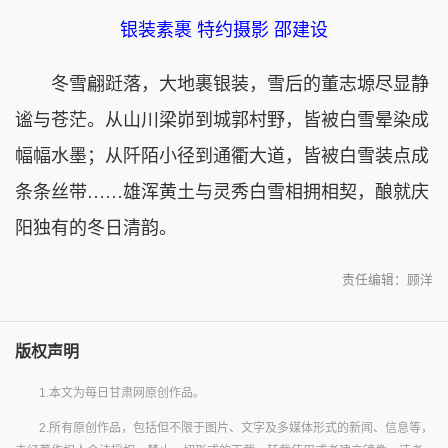
银装素裹 特约摄影 邵建设
冬雪翩跹落，大地裹银装，雪后的董志塬尽显静
谧与苍茫。从山川梁峁到城郭村野，皆被白雪晕染成
幅幅水墨；从阡陌小径到通衢大道，皆被白雪装点成
条条丝带……雄浑黄土与灵秀白雪相拥相契，酿就庆
阳独有的冬日清韵。
责任编辑：顾洋
版权声明
1.本文为每日甘肃网原创作品。
2.所有原创作品，包括但不限于图片、文字及多媒体形式的新闻、信息等，