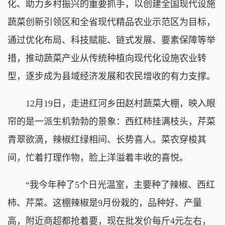
化、助力乡村振兴的重要抓手，以创建全国现代设施
蔬菜创新引领区和全省现代精品农业示范区为目标，
通过优化布局、科技赋能、链式发展、要素保障等举
措，推动蔬菜产业从传统种植向现代化设施农业转
型，逐步成为县域经济发展和农民增收的有力支撑。
12月19日，走进红河乡田赵村蔬菜大棚，映入眼
帘的是一派生机勃勃的景象：西红柿挂满枝头，芹菜
青翠欲滴，辣椒红绿相间、长势喜人。菜农穿梭其
间，忙着打理作物，脸上洋溢着丰收的喜悦。
“我今年种了5个日光温室，主要种了辣椒、西红
柿、芹菜。这棚辣椒是9月份栽的，品种好、产量
高，附近商超都抢着要，现在批发价每斤4元左右，