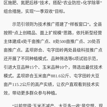
区施肥、氮肥后移”技术，搭配“农业防控+化学除草”
组合措施，实现“一季双收”目标。
示范引领则为技术推广搭建了“样板窗口”。全县
按照“点上创精品、面上扩规模”思路，依托新型经营
主体建成4处千亩推广点、8处500亩推广点、20处百
亩推广点。孟坝峁合、屯字田岭两处县级科技推广点
还开展了不同种植模式、品种筛选等6项试验示范，
引进大豆品种15个、玉米品种10个，筛选出最优技术
模式。孟坝峁合玉米亩产881.6公斤、屯字田岭大豆
亩产115.2公斤的高产实绩，让农户直观看到技术实
效，带动更多群众参与种植。
“以前觉得‘玉米不减产、大豆多一收’是空想，现