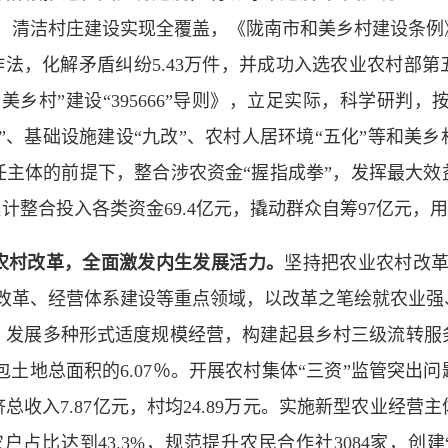
0多个，清洁村庄建设实现全覆盖，《陇南市和美乡村建设条
工作法，化解矛盾纠纷5.43万件，并成功入选农业农村
村”建设“395666”导则》，立足实际，科学研判，按照
”、基础设施建设“九改”、农村人居环境“五化”等和美
主体的前提下，整合涉农资金“握指成拳”，发挥最大效益
计整合投入各类资金69.4亿元，撬动群众自筹97亿元，
村改革，全面激发内生发展活力。
坚持把农业农村改革
度改革、经营体系建设等重点领域，以改革之笔绘就农业强
，发展多种形式适度规模经营，构建起县乡村三级流转服
承包土地总面积的6.07％。开展农村集体“三资”监管突
收入7.87亿元，村均24.89万元。实施新型农业经
户占比达到43.3%，规范提升农民合作社3084家，创建