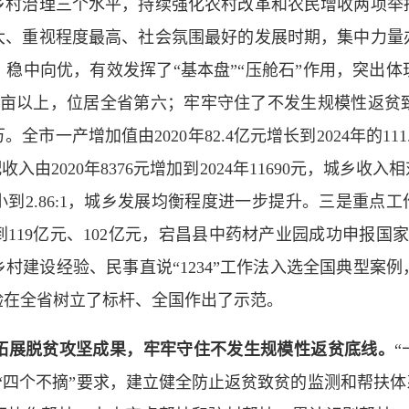
乡村治理三个水平，持续强化农村改革和农民增收两项举
大、重视程度最高、社会氛围最好的发展时期，集中力量
稳中向优，有效发挥了“基本盘”“压舱石”作用，突出
0万亩以上，位居全省第六；牢牢守住了不发生规模性返贫
市一产增加值由2020年82.4亿元增长到2024年的1
入由2020年8376元增加到2024年11690元，城乡
1缩小到2.86:1，城乡发展均衡程度进一步提升。三是重
119亿元、102亿元，宕昌县中药材产业园成功申报国
村建设经验、民事直说“1234”工作法入选全国典型案
验在全省树立了标杆、全国作出了示范。
展脱贫攻坚成果，牢牢守住不发生规模性返贫底线。
“四个不摘”要求，建立健全防止返贫致贫的监测和帮扶体