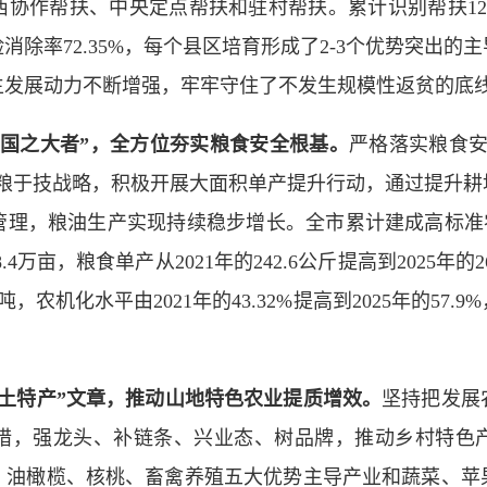
协作帮扶、中央定点帮扶和驻村帮扶。累计识别帮扶12.2
除率72.35%，每个县区培育形成了2-3个优势突出
生发展动力不断增强，牢牢守住了不发生规模性返贫的底
国之大者”，全方位夯实粮食安全根基。
严格落实粮食安
藏粮于技战略，积极开展大面积单产提升行动，通过提升耕
理，粮油生产实现持续稳步增长。全市累计建成高标准农田
58.4万亩，粮食单产从2021年的242.6公斤提高到2025年的
32万吨，农机化水平由2021年的43.32%提高到2025年的
土特产”文章，推动山地特色农业提质增效。
坚持把发展
措，强龙头、补链条、兴业态、树品牌，推动乡村特色
、油橄榄、核桃、畜禽养殖五大优势主导产业和蔬菜、苹