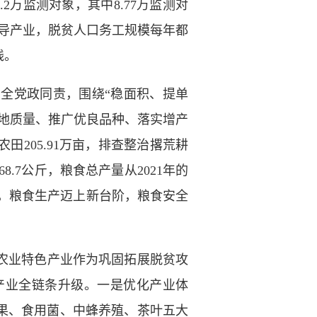
万监测对象，其中8.77万监测对
的主导产业，脱贫人口务工规模每年都
线。
全党政同责，围绕“稳面积、提单
地质量、推广优良品种、落实增产
205.91万亩，排查整治撂荒耕
268.7公斤，粮食总产量从2021年的
57.9%，粮食生产迈上新台阶，粮食安全
农业特色产业作为巩固拓展脱贫攻
产业全链条升级。一是优化产业体
果、食用菌、中蜂养殖、茶叶五大