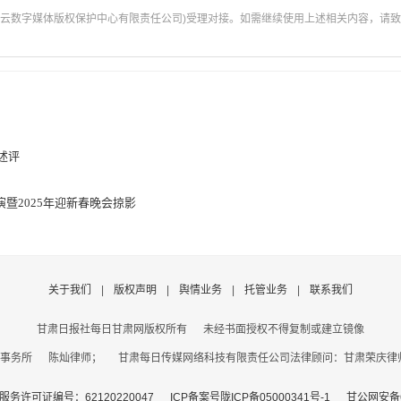
云数字媒体版权保护中心有限责任公司)受理对接。如需继续使用上述相关内容，请致电甘肃
述评
暨2025年迎新春晚会掠影
关于我们
|
版权声明
|
舆情业务
|
托管业务
|
联系我们
甘肃日报社每日甘肃网版权所有
未经书面授权不得复制或建立镜像
事务所 陈灿律师； 甘肃每日传媒网络科技有限责任公司法律顾问：甘肃荣庆律师事务
务许可证编号：62120220047
ICP备案号陇ICP备05000341号-1
甘公网安备62