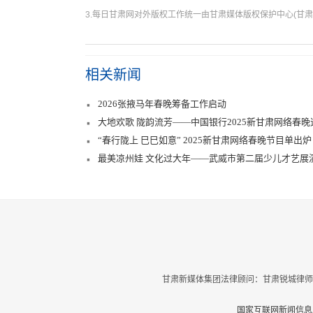
3.每日甘肃网对外版权工作统一由甘肃媒体版权保护中心(甘肃
相关新闻
2026张掖马年春晚筹备工作启动
大地欢歌 陇韵流芳——中国银行2025新甘肃网络春晚
“春行陇上 巳巳如意” 2025新甘肃网络春晚节目单出炉
最美凉州娃 文化过大年——武威市第二届少儿才艺展演
甘肃新媒体集团法律顾问：甘肃锐城律师
国家互联网新闻信息服