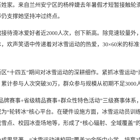
家。来自兰州安宁区的杨梓婕去年暑假才短暂接触轮滑
声仍支撑她坚持冲过终点。
待滑冰爱好者近2000人次，创下新高。除竞速较量外
，欢声笑语中传递着对冰雪运动的热爱，30×60米的标
“十四五”期间对冰雪运动的深耕细作。紧抓冰雪运动“
累计参与人次突破30万，群众参与规模从初期不足3000
牌赛事+省级精品赛事+群众性特色活动”三级赛事体系
为“轮转冰”核心平台。在硬件设施方面，冰雪运动员训练
雪点、校园冰壶场地等，形成了“核心辐射、全域覆盖”