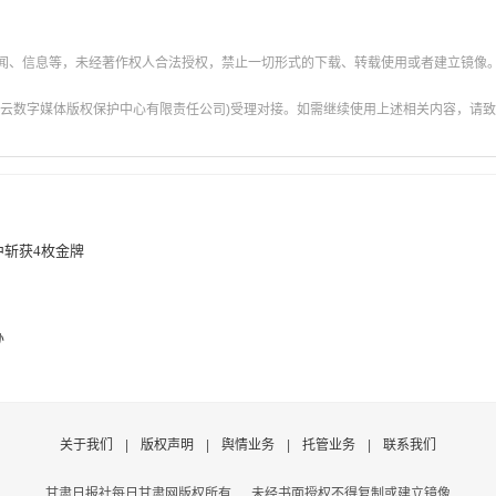
新闻、信息等，未经著作权人合法授权，禁止一切形式的下载、转载使用或者建立镜像
云数字媒体版权保护中心有限责任公司)受理对接。如需继续使用上述相关内容，请致电甘肃
斩获4枚金牌
办
关于我们
|
版权声明
|
舆情业务
|
托管业务
|
联系我们
甘肃日报社每日甘肃网版权所有
未经书面授权不得复制或建立镜像