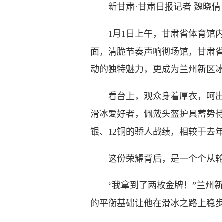
新甘肃·甘肃日报记者 魏晓倩
1月1日上午，甘肃省体育馆内
面，清脆节奏声响彻场馆，甘肃
动的独特魅力，更成为兰州新区
看台上，观众身着厚衣，呵出的
滑冰爱好者，佩戴头盔护具蓄势待
银、12铜的骄人战绩，相较于去
这份荣耀背后，是一个个从轮
“我拿到了两枚金牌！”兰州新
的平衡基础让他在滑冰之路上稳步