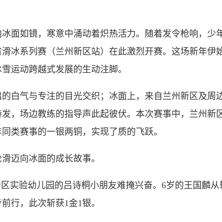
冰面如镜，寒意中涌动着炽热活力。随着发令枪响，少
省滑冰系列赛（兰州新区站）在此激烈开赛。这场新年伊
冰雪运动跨越式发展的生动注脚。
白气与专注的目光交织；冰面上，来自兰州新区及周边
发，场边教练的指导声此起彼伏。本次赛事中，兰州新区代
年同类赛事的一银两铜，实现了质的飞跃。
滑迈向冰面的成长故事。
区实验幼儿园的吕诗桐小朋友难掩兴奋。6岁的王国麟从
前行，此次斩获1金1银。