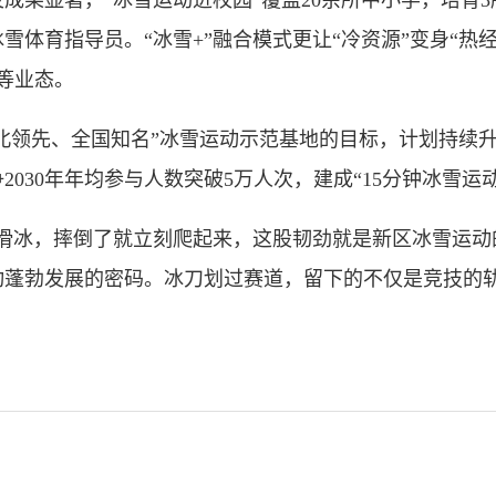
显著，“冰雪运动进校园”覆盖20余所中小学，培育3所
雪体育指导员。“冰雪+”融合模式更让“冷资源”变身“热
等业态。
北领先、全国知名”冰雪运动示范基地的目标，计划持续
030年年均参与人数突破5万人次，建成“15分钟冰雪运
冰，摔倒了就立刻爬起来，这股韧劲就是新区冰雪运动的
动蓬勃发展的密码。冰刀划过赛道，留下的不仅是竞技的