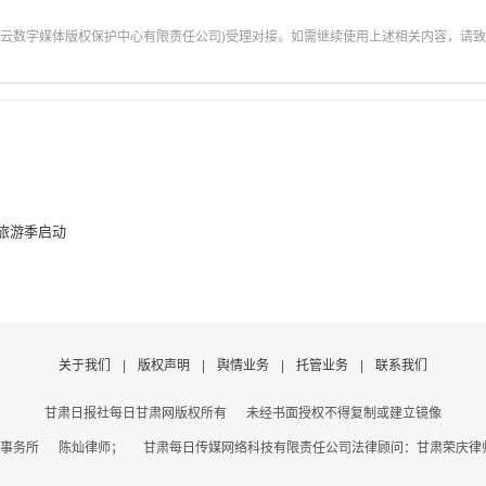
云数字媒体版权保护中心有限责任公司)受理对接。如需继续使用上述相关内容，请致电甘肃
雪旅游季启动
关于我们
|
版权声明
|
舆情业务
|
托管业务
|
联系我们
甘肃日报社每日甘肃网版权所有
未经书面授权不得复制或建立镜像
事务所 陈灿律师； 甘肃每日传媒网络科技有限责任公司法律顾问：甘肃荣庆律师事务