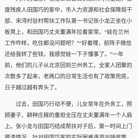
度残疾人田国巧的家中，市人力资源和社会保障局干
部、宋湾村驻村帮扶工作队第一书记张小龙正坐在小
板凳上，和田国巧丈夫董满年拉着家常。“娃在兰州
工作咋样，吃住都没问题吧？”“好着哩，前阵子微信
还给我转了些钱，我感觉娃一下子懂事了。”一年
前，他们的儿子从北京回到兰州务工，全家人团聚的
次数多了起来，老两口的日常生活也有了政策兜底，
日子越过越有奔头了。
过去，田国巧行动不便，儿女常年在外务工，照
顾妻子、耕种庄稼的重担全压在丈夫董满年一个人肩
上。张小龙与田国巧结成帮扶对子后，第一时间上门
摸清情况，针对田国巧家的实际困难逐项对接政策。