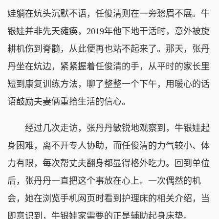
娃躺在炕头沉默不语，任俊清则在一旁愁眉不展。牛
银娃并非先天瘫痪，2019年他下地干活时，意外被旋
耕机伤到脊髓，从此便再也站不起来了。那天，张丹
丹坐在炕边，紧紧握着任俊清的手，从平时的家长里
短到康复训练方法，聊了整整一个下午，用暖心的话
语鼓励夫妻俩重拾生活的信心。
经过几次走访，张丹丹敏锐地观察到，牛银娃起
身困难，离不开专人协助，而任俊清的力气较小、体
力有限，每次帮丈夫翻身都显得格外吃力。回到单位
后，张丹丹一直把这个事放在心上。一次偶然的机
会，她在浏览手机网页时看到护理床的相关介绍，当
即意识到，牛银娃家需要的正是辅助起身床垫。