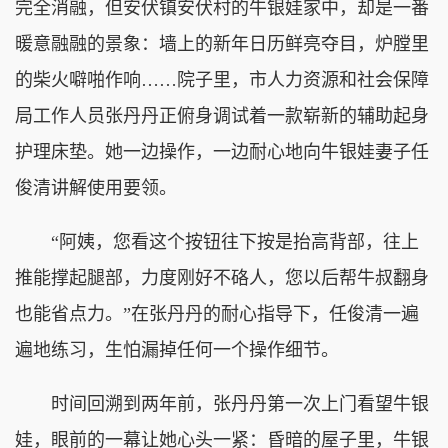
完全消融，但安伏镇安伏村的牛银娃家中，却是一番
暖意融融的景象：墙上的新年日历鲜亮夺目，炉膛里
的柴火噼啪作响……院子里，市人力资源和社会保障
局工作人员张丹丹正俯身调试着一款崭新的辅助起身
护理床垫。她一边操作，一边耐心地向牛银娃妻子任
俊清讲解使用要领。
“阿姨，您看这个按钮往下按是抬高背部，往上
推能撑起腿部，力度刚好不硌人，您以后帮牛叔翻身
也能省点力。”在张丹丹的耐心指导下，任俊清一遍
遍地练习，生怕漏掉任何一个操作细节。
时间回溯到两年前，张丹丹第一次上门看望牛银
娃，眼前的一幕让她心头一紧：昏暗的屋子里，牛银