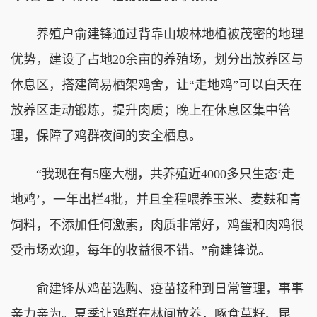
养殖户俞建锋通过背靠山坡林地植被茂密的地理
优势，建设了占地20余亩的养殖场，划分出放养区与
休息区，搭建简易栖架鸡舍，让“走地鸡”可以白天在
放养区走动锻炼，提升肉质；晚上在休息区集中管
理，保障了鸡群夜间的安全栖息。
“我现在有5座大棚，共养殖近4000多只生态‘走
地鸡’，一年出栏4批，并且全程喂养玉米、麦麸和青
饲料，不添加任何激素，肉质非常好，鸡蛋和肉鸡很
受市场欢迎，每年的收益很不错。”俞建锋说。
俞建锋从鸡苗选购、疫苗接种到日常管理，事事
亲力亲为。夏季让鸡群在林间放养，啄食草籽、昆