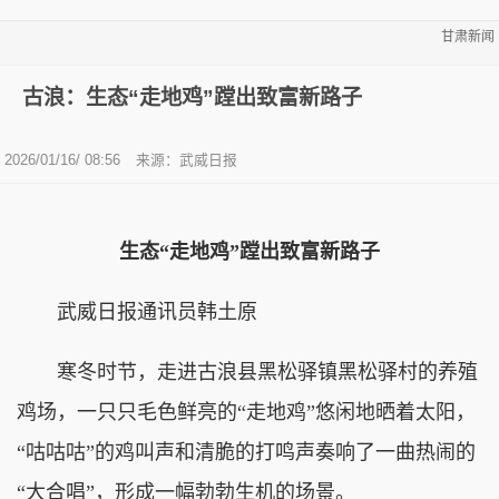
甘肃新闻
古浪：生态“走地鸡”蹚出致富新路子
2026/01/16/ 08:56
来源：武威日报
生态“走地鸡”蹚出致富新路子
武威日报通讯员韩土原
寒冬时节，走进古浪县黑松驿镇黑松驿村的养殖
鸡场，一只只毛色鲜亮的“走地鸡”悠闲地晒着太阳，
“咕咕咕”的鸡叫声和清脆的打鸣声奏响了一曲热闹的
“大合唱”，形成一幅勃勃生机的场景。