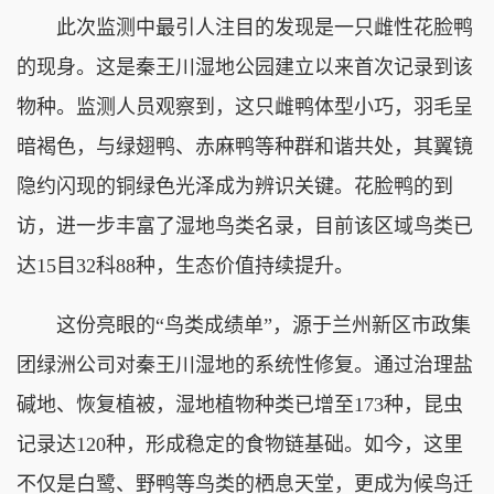
此次监测中最引人注目的发现是一只雌性花脸鸭
的现身。这是秦王川湿地公园建立以来首次记录到该
物种。监测人员观察到，这只雌鸭体型小巧，羽毛呈
暗褐色，与绿翅鸭、赤麻鸭等种群和谐共处，其翼镜
隐约闪现的铜绿色光泽成为辨识关键。花脸鸭的到
访，进一步丰富了湿地鸟类名录，目前该区域鸟类已
达15目32科88种，生态价值持续提升。
这份亮眼的“鸟类成绩单”，源于兰州新区市政集
团绿洲公司对秦王川湿地的系统性修复。通过治理盐
碱地、恢复植被，湿地植物种类已增至173种，昆虫
记录达120种，形成稳定的食物链基础。如今，这里
不仅是白鹭、野鸭等鸟类的栖息天堂，更成为候鸟迁