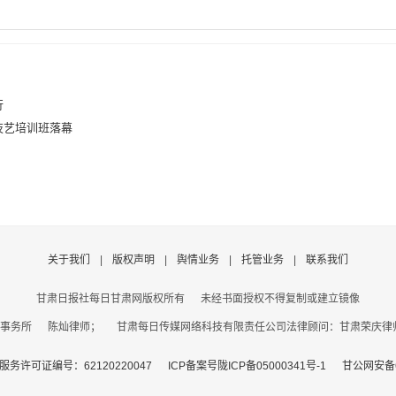
行
技艺培训班落幕
关于我们
|
版权声明
|
舆情业务
|
托管业务
|
联系我们
甘肃日报社每日甘肃网版权所有
未经书面授权不得复制或建立镜像
事务所 陈灿律师； 甘肃每日传媒网络科技有限责任公司法律顾问：甘肃荣庆律师事务
务许可证编号：62120220047
ICP备案号陇ICP备05000341号-1
甘公网安备62