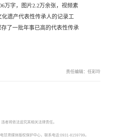
万字，图片2.2万余张，视频素
质文化遗产代表性传承人的记录工
保存了一批年事已高的代表性传承
责任编辑：任彩玲
。违者将依法追究其相关法律责任。
媒体版权保护中心，联系电话:0931-8159799。