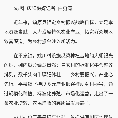
文/图 庆阳融媒记者 白勇涛
近年来，镇原县锚定乡村振兴战略目标，立足本
地资源禀赋，大力发展特色农业产业，拓宽群众增收
致富渠道，为乡村振兴注入新活力。
在平泉镇，姚川村设施瓜菜种植基地的大棚银光
闪烁，棚内瓜菜绿意盎然；景家村的标准化牛舍整齐
排列，数千头肉牛膘肥体壮……乡村要振兴，产业必
先行。平泉镇坚持以多元产业振兴推动乡村振兴，通
过规模化种植、标准化养殖、市场化运营，走出了一
条农业增效、农民增收的高质量发展路子。
姚川村位于平泉镇东北部，依托洪河川区地理优