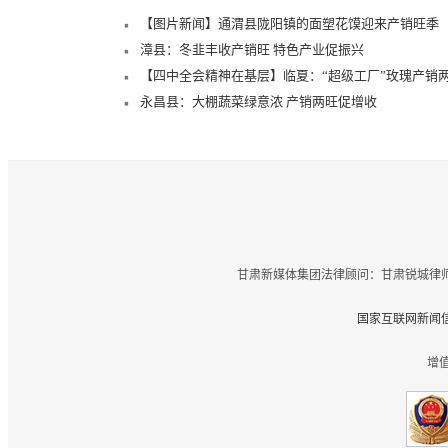
【图片新闻】通渭县陇阳镇的面塑花馍迎来产销旺季
漳县：冬韭丰收产销旺 特色产业促振兴
【四中全会精神在基层】临夏：“超级工厂”玫瑰产销
永昌县：大棚蔬菜绿意浓 产销两旺促增收
甘肃新媒体集团法律顾问：甘肃锐城律师
国家互联网新闻信
增值