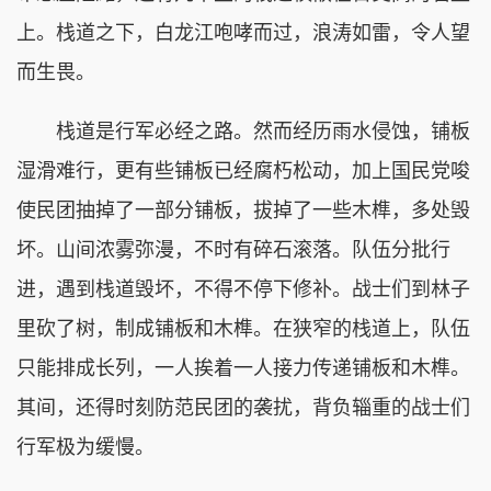
上。栈道之下，白龙江咆哮而过，浪涛如雷，令人望
而生畏。
栈道是行军必经之路。然而经历雨水侵蚀，铺板
湿滑难行，更有些铺板已经腐朽松动，加上国民党唆
使民团抽掉了一部分铺板，拔掉了一些木榫，多处毁
坏。山间浓雾弥漫，不时有碎石滚落。队伍分批行
进，遇到栈道毁坏，不得不停下修补。战士们到林子
里砍了树，制成铺板和木榫。在狭窄的栈道上，队伍
只能排成长列，一人挨着一人接力传递铺板和木榫。
其间，还得时刻防范民团的袭扰，背负辎重的战士们
行军极为缓慢。