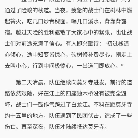
通过了险峻的栈道。当夜，疲惫的战士们在树林中燃
起篝火，吃几口炒青稞面，喝几口溪水，背靠背露
宿。越过天险的胜利驱散了大家心中的紧张，也让战
士们对前途充满了信心。有人即兴赋诗：“初过栈道
亦倾心，途中知变皆惊心，砍树修补费尽心，刚走上
去叫小心，行到中间极惊心，一出道门即放心。”
第二天清晨，队伍继续向莫牙寺进发。前行的道
路依然艰险，好在江上的四座独木桥没有被完全毁
坏，战士们一鼓作气跨过了白龙江。不料在距莫牙寺
约十五里的地方，队伍遇到了民团伏击，造成了一些
伤亡。直至深夜，队伍才陆续抵达莫牙寺。