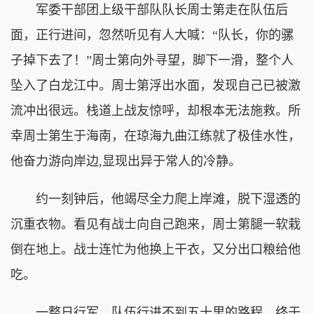
军委干部团上级干部队队长周士第走在队伍后
面，正行进间，忽然听见有人大喊：“队长，你的骡
子掉下去了！”周士第向外寻望，脚下一滑，整个人
坠入了白龙江中。周士第浮出水面，发现自己已被激
流冲出很远。栈道上战友惊呼，却根本无法施救。所
幸周士第生于海南，在琼海九曲江练就了极佳水性，
他奋力游向岸边,显现出异于常人的冷静。
约一刻钟后，他竭尽全力爬上岸滩，脱下湿透的
沉重衣物。看见有战士向自己跑来，周士第腿一软栽
倒在地上。战士连忙为他换上干衣，又分出口粮给他
吃。
一整日行军，队伍行进不到五十里的路程，终于