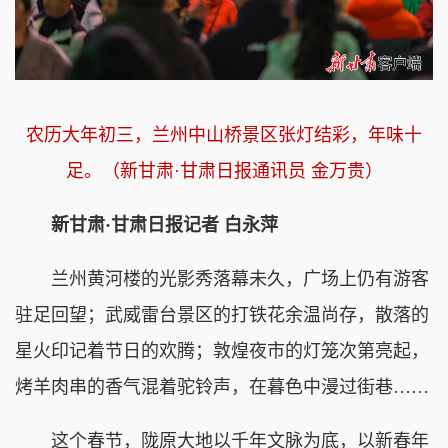
农历大年初三，兰州中山桥景区张灯结彩，年味十
足。（新甘肃·甘肃日报通讯员 金万贵
）
新甘肃·甘肃日报记者 白永萍
兰州黄河楼的光影秀落幕未久，广场上仍有游客
驻足回望；武威雷台景区的打铁花余温尚存，散落的
星火印记着节日的欢腾；敦煌夜市的灯笼次第亮起，
烤羊肉串的香气混着驼铃声，在暮色中漫过街巷……
这个春节，陇原大地以千年文脉为底，以新春年