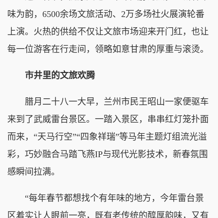
味为韵，6500余场文旅活动、2万多场社火展演轮番
上演。火热的供给不仅让文旅市场迎来开门红，也让
每一位游客在行走间，领略如意甘肃的厚重与滚烫。
市井里的文旅欢腾
腊月二十八一大早，兰州市民王昭山一家便驱车
来到了武威雷台景区。一踏入景区，串串红灯笼扑面
而来，“天马行空”“四象祥瑞”等马年主题灯组流光溢
彩，
巧妙融合
马踏飞燕IP与现代光影技术，新春氛围
感瞬间拉满。
“每年春节都想找个有年味的地方，今年雷台景
区着实让人眼前一亮，既有老传统的醇厚韵味，又有