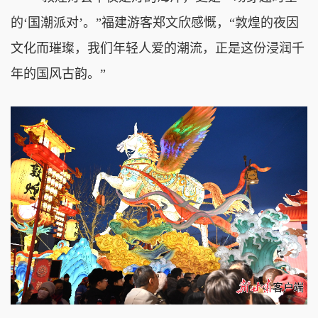
的‘国潮派对’。”福建游客郑文欣感慨，“敦煌的夜因
文化而璀璨，我们年轻人爱的潮流，正是这份浸润千
年的国风古韵。”