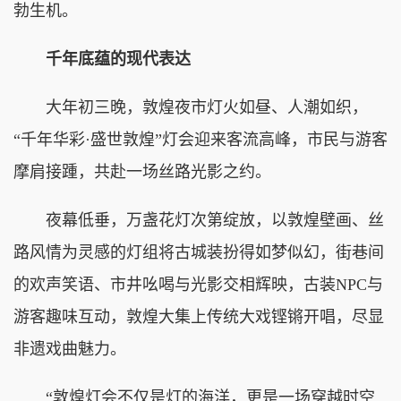
勃生机。
千年底蕴的现代表达
大年初三晚，敦煌夜市灯火如昼、人潮如织，
“千年华彩·盛世敦煌”灯会迎来客流高峰，市民与游客
摩肩接踵，共赴一场丝路光影之约。
夜幕低垂，万盏花灯次第绽放，以敦煌壁画、丝
路风情为灵感的灯组将古城装扮得如梦似幻，街巷间
的欢声笑语、市井吆喝与光影交相辉映，古装NPC与
游客趣味互动，敦煌大集上传统大戏铿锵开唱，尽显
非遗戏曲魅力。
“敦煌灯会不仅是灯的海洋，更是一场穿越时空