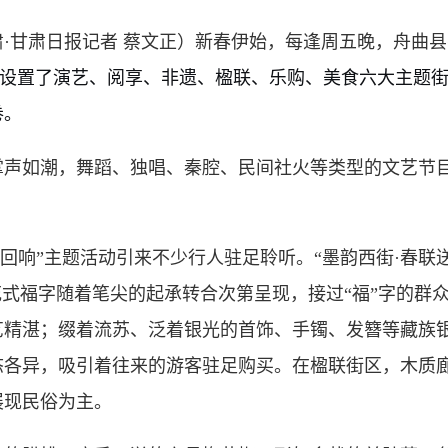
肃·甘肃日报记者 蔡文正）新春伊始，每逢周五晚，
舟曲县
设置了演艺、阅享、非遗、楹联、乐购、美食六大
主题
卷。
如潮，舞蹈、独唱、秦腔、民间社火等类型的文艺节目
响”主题活动引来不少行人驻足聆听。“墨韵西街·春联
花式福字随着笔尖的起承转合次第呈现，接过“福”字的群
艺精湛；缀着流苏、泛着银光的首饰、手镯、发簪等藏族
各异，吸引着往来的游客驻足购买。在楹联街区，木质廊
展现民俗为主。