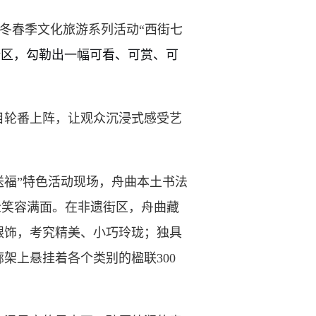
冬春季文化旅游系列活动“西街七
街区，勾勒出一幅可看、可赏、可
轮番上阵，让观众沉浸式感受艺
送福”特色活动现场，舟曲本土书法
众笑容满面。在非遗街区，舟曲藏
银饰，考究精美、小巧玲珑；独具
架上悬挂着各个类别的楹联300