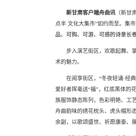
新甘肃客户端舟曲讯
（新甘
点半 文化大集市”如约而至。集市
品、可购、可游、可感的诗意长
步入演艺街区，欢歌起舞、掌声
术的魅力。
在阅享街区，“冬夜轻诵·经典回
爱好者挥毫送“福”，红底黑体的
族服饰静态陈列，色彩明艳、工
舟曲韵味的绣花枕头、虎头帽形态
余副，以歌颂盛世、祈愿康泰、