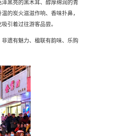
泽黑亮的黑木耳、醇厚绵润的青
升温的炭火滋滋作响、香味扑鼻，
吃吸引着过往游客品尝。
非遗有魅力、楹联有韵味、乐购