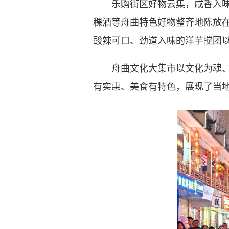
乐购街区好物云集，咸香入味的
稞酒等舟曲特色好物整齐地陈放
酸辣可口、劲道入味的洋芋搅团
舟曲文化大集市以文化为魂、以
有实惠、美食有特色，展现了当