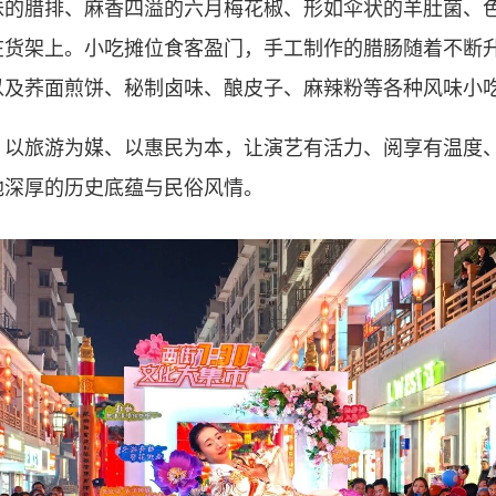
腊排、麻香四溢的六月梅花椒、形如伞状的羊肚菌、色
在货架上。小吃摊位食客盈门，手工制作的腊肠随着不断
以及荞面煎饼、秘制卤味、酿皮子、麻辣粉等各种风味小
旅游为媒、以惠民为本，让演艺有活力、阅享有温度、
地深厚的历史底蕴与民俗风情。