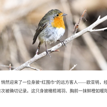
然迎来了一位身披“红围巾”的远方客人——欧亚鸲，经
首次被确切记录。这只身披橄榄褐羽、胸前一抹鲜橙如暖