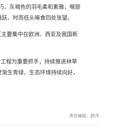
身形小巧，灰褐色的羽毛柔和素雅，喉部
跳跃、时而低头啄食四处张望。
主要集中在欧洲、西亚及我国新
。
”工程为重要抓手，持续推进林草
壁渐生青绿，生态环境持续向好，
责任编辑：顾洋