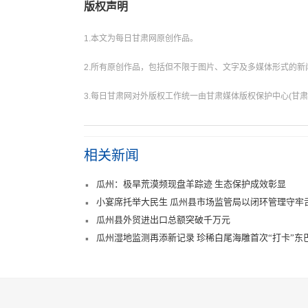
版权声明
1.本文为每日甘肃网原创作品。
2.所有原创作品，包括但不限于图片、文字及多媒体形式的
3.每日甘肃网对外版权工作统一由甘肃媒体版权保护中心(甘肃
相关新闻
瓜州：极旱荒漠频现盘羊踪迹 生态保护成效彰显
小宴席托举大民生 瓜州县市场监管局以闭环管理守牢
瓜州县外贸进出口总额突破千万元
瓜州湿地监测再添新记录 珍稀白尾海雕首次“打卡”东