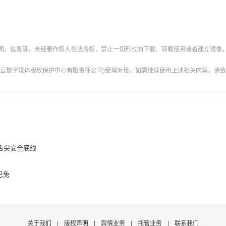
新闻、信息等，未经著作权人合法授权，禁止一切形式的下载、转载使用或者建立镜像
云数字媒体版权保护中心有限责任公司)受理对接。如需继续使用上述相关内容，请致电甘肃
舌尖安全底线
巴兔
关于我们
|
版权声明
|
舆情业务
|
托管业务
|
联系我们