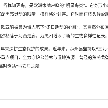
becula，俗称知更鸟，是欧洲家喻户晓的“明星鸟类”。它
搭配黑亮灵动的眼睛，模样格外讨喜。它时而在枝头轻盈
亚鸲被誉为诗人笔下“冬日跳动的心脏”，其自然分布区
翩然栖落于河西走廊，为瓜州增添了新的生物多样性记录
年来深耕生态保护的成果。近年来，瓜州县坚持以“三北
等重点项目，全力守护公益林与湿地资源。曾经的荒芜戈
临时驿站”与安居之所。