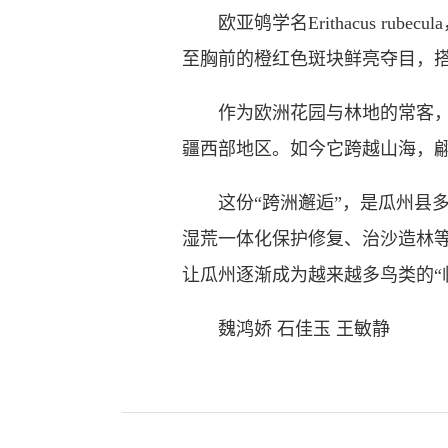
欧亚鸲学名Erithacus ru
至胸前的橙红色斑块鲜亮夺目，
作为欧洲花园与林地的常客，欧
疆西部地区。如今它跨越山海，
这份“跨洲邂逅”，是瓜州县多
湿荒一体化保护修复、治沙造林
让瓜州逐渐成为越来越多鸟类的“
魏鸿娇 石佳玉 王敏静