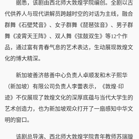
据悉，该剧由西北师大敦煌学院编创。全剧以古
代供养人与现代讲解员跨越时空的对话为主线，融合
群舞《石壁梵音》、女子群舞《琵琶弦音》、男子群
舞《凌霄天王阵》、双人舞《弦鼓双生》等12个作
品，通过富有青春气息的艺术表达，生动展现敦煌文
化的博大精深。
新加坡善济慈善中心负责人卓顺发和木子熙华
（新加坡）有限公司负责人李蕾表示，《敦煌·印
迹》不仅展现了敦煌文化的深厚底蕴与当代大学生的
艺术创造力，也为新加坡观众打开了一扇感知中华文
明的窗口。
该剧总导演、西北师大敦煌学院青年教师苏瑞璇