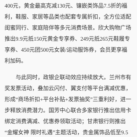
400元，黄金最高克减130元、镶嵌类饰品7.5折的福
利，鞋服、家居等品类也配套专属折扣，全方位适配
闺蜜同行、家庭陪伴等多元消费场景。欣大购物广场
推出9.9元抵150元黄金专享券、249元抵265元鞋履专
享券、450元团500元女装/运动服饰券，会员更享福
利加码。
与此同时，政银企联动效应持续放大。兰州市有
奖发票活动，叠加云闪付、翼支付等平台满减优惠，
形成“商场折扣+平台补贴+发票抽奖”三重利好，进一
步释放消费潜力。国芳中心联合多家银行推出信用卡
绑定消费满减、优惠券领取活动；甘肃银行则推出
“金耀女神 限时礼遇”主题活动，贵金属饰品低至9.5