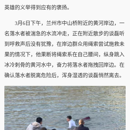
英雄的义举得到应有的褒扬。
3月6日下午，兰州市中山桥附近的黄河岸边，一
名落水者被湍急的水流冲走，正在附近散步的谈磊听
到呼救声后没有犹豫，在岸边群众用绳索尝试施救未
果的情况下，他果断将绳索系在自己腰间，纵身跳入
冰冷刺骨的黄河水中，奋力将落水者拖拽回岸边。在
确认落水者脱离危险后，浑身湿透的谈磊悄然离去。