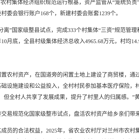
牢农村集体经济组织规范运行根基，资产监管从“笼统负责”
委会银行账户168个，新建村委会账套1239个。
分离”国家级整县试点，完成333个村集体“三资”规范管
0月底，全县村级集体经济总收入4965.68万元，村均14.9
农村资产，在国道旁的闲置土地上建设了商贸楼，通过
础设施建设和公益投入，全村村民参加基本医疗保险，村
多，但全村人共享了发展成果，提升了村里人的归属感。”
易规范化国家级整市试点，盘活农村资产给乡亲们带
的合法权益，2025年，省农业农村厅对兰州市农村集