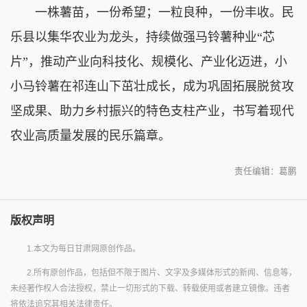
一株薯苗，一份希望；一粒良种，一份丰收。民
乐县以集华农业为龙头，持续做强马铃薯种业“芯
片”，推动产业向科技化、规模化、产业化迈进，小
小马铃薯在祁连山下茁壮成长，成为巩固拓展脱贫攻
坚成果、助力乡村振兴的特色支柱产业，书写着现代
农业高质量发展的民乐篇章。
责任编辑：葛鹏
版权声明
1.本文为每日甘肃网原创作品。
2.所有原创作品，包括但不限于图片、文字及多媒体形式的新闻、信息等，
未经著作权人合法授权，禁止一切形式的下载、转载使用或者建立镜像。违者
将依法追究其相关法律责任。