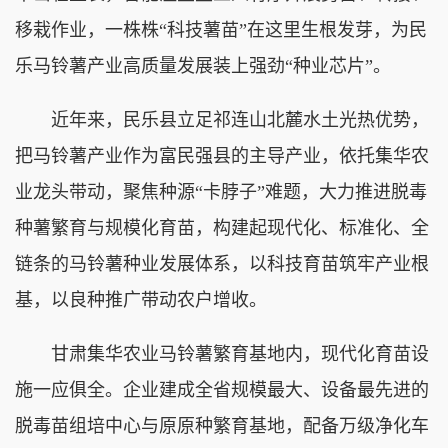
移栽作业，一株株“科技薯苗”在这里生根发芽，为民
乐马铃薯产业高质量发展装上强劲“种业芯片”。
近年来，民乐县立足祁连山北麓水土光热优势，
把马铃薯产业作为富民强县的主导产业，依托集华农
业龙头带动，聚焦种源“卡脖子”难题，大力推进脱毒
种薯繁育与规模化育苗，构建起现代化、标准化、全
链条的马铃薯种业发展体系，以科技育苗筑牢产业根
基，以良种推广带动农户增收。
甘肃集华农业马铃薯繁育基地内，现代化育苗设
施一应俱全。企业建成全省规模最大、设备最先进的
脱毒苗组培中心与原原种繁育基地，配备万级净化车