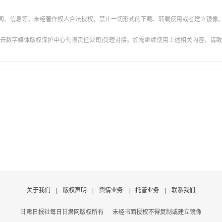
新闻、信息等，未经著作权人合法授权，禁止一切形式的下载、转载使用或者建立镜像
云数字媒体版权保护中心有限责任公司)受理对接。如需继续使用上述相关内容，请致电甘肃
关于我们
|
版权声明
|
舆情业务
|
托管业务
|
联系我们
甘肃日报社每日甘肃网版权所有
未经书面授权不得复制或建立镜像