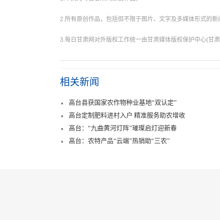
2.所有原创作品，包括但不限于图片、文字及多媒体形式的
3.每日甘肃网对外版权工作统一由甘肃媒体版权保护中心(甘肃
相关新闻
高台县获国家农作物种业基地“双认定”
高台定制肥料进村入户 精准服务助农增收
高台：“九曲黄河灯阵”璀璨启灯迎新春
高台：农特产品“云端”热销助“三农”