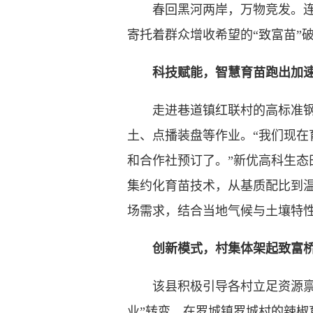
春回黑河两岸，万物竞发。连日
寄托着群众增收希望的“致富苗”
科技赋能，智慧育苗跑出加
走进巷道镇红联村的高标准钢架
土、点播装盘等作业。“我们现在
和合作社预订了。”新优高科生
集约化育苗技术，从基质配比到
场需求，结合当地气候与土壤特
创新模式，村集体架起致富
该县积极引导各村立足资源禀赋，
业”转变。在罗城镇罗城村的辣椒