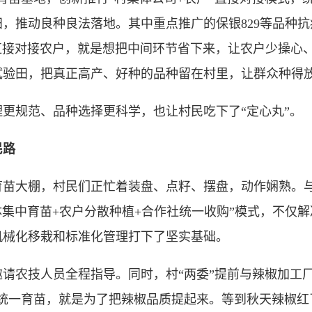
，推动良种良法落地。其中重点推广的保银829等品种
司直接对接农户，就是想把中间环节省下来，让农户少操心
试验田，把真正高产、好种的品种留在村里，让群众种得
规范、品种选择更科学，也让村民吃下了“定心丸”。
民路
大棚，村民们正忙着装盘、点籽、摆盘，动作娴熟。与
集体集中育苗+农户分散种植+合作社统一收购”模式，不仅
机械化移栽和标准化管理打下了坚实基础。
农技人员全程指导。同时，村“两委”提前与辣椒加工厂
上统一育苗，就是为了把辣椒品质提起来。等到秋天辣椒红