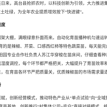
来，高台县抢抓农时，以科技创新为引领，大力推进集
破土吐绿，为全年农业提质增效按下“快进键”。
速度
大棚，满眼绿意扑面而来。自动化育苗播种机匀速运转
育的是辣椒、芹菜、口感西红柿等特色蔬菜苗，每天能完成
态田园专业合作社负责人苏江华穿梭在苗床间，仔细查看种
温湿度调控，每个环节都严格把关，大幅提升了育苗效率
性，在育苗各环节严把质量关，优质辣椒苗的市场需求量
桥
创新经营模式，推动特色产业从“单点试验”向“全域推广
育苗基地，创新推行“村集体公司+农户”直接对接模式，