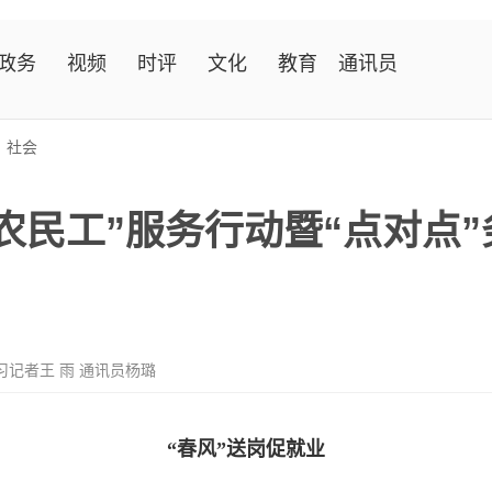
政务
视频
时评
文化
教育
通讯员
>
社会
暖农民工”服务行动暨“点对点
习记者王 雨 通讯员杨璐
“春风”送岗促就业