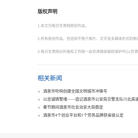
版权声明
1.本文为每日甘肃网原创作品。
2.所有原创作品，包括但不限于图片、文字及多媒体形式的
3.每日甘肃网对外版权工作统一由甘肃媒体版权保护中心(甘肃
相关新闻
酒泉市吹响创建全国文明城市冲锋号
以忠诚铸警魂——追记酒泉市公安局交警支队川北高
春节期间酒泉市社会治安大局稳定
酒泉市4个创业平台和1个劳务品牌获省级认定