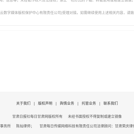
新闻、信息等，未经著作权人合法授权，禁止一切形式的下载、转载使用或者建立镜像
云数字媒体版权保护中心有限责任公司)受理对接。如需继续使用上述相关内容，请致电甘肃
关于我们
|
版权声明
|
舆情业务
|
托管业务
|
联系我们
甘肃日报社每日甘肃网版权所有
未经书面授权不得复制或建立镜像
事务所 陈灿律师； 甘肃每日传媒网络科技有限责任公司法律顾问：甘肃荣庆律师事务