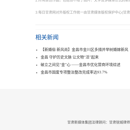
2.所有原创作品，包括但不限于图片、文字及多媒体形式的
3.每日甘肃网对外版权工作统一由甘肃媒体版权保护中心(甘肃
相关新闻
【新婚俗 新风尚】金昌市金川区多措并举树婚嫁新风
金昌 守护历史文脉 让文物“活”起来
破立之间见“金”心 ——金昌市优化营商环境综述
金昌市固废专项整治整改完成率达93.7%
甘肃新媒体集团法律顾问：甘肃锐城律师