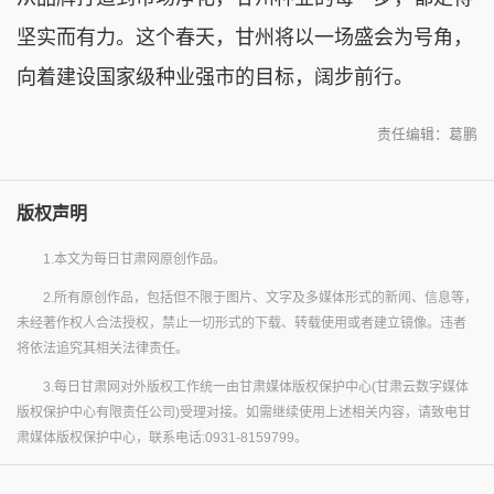
坚实而有力。这个春天，甘州将以一场盛会为号角，
向着建设国家级种业强市的目标，阔步前行。
责任编辑：葛鹏
版权声明
1.本文为每日甘肃网原创作品。
2.所有原创作品，包括但不限于图片、文字及多媒体形式的新闻、信息等，
未经著作权人合法授权，禁止一切形式的下载、转载使用或者建立镜像。违者
将依法追究其相关法律责任。
3.每日甘肃网对外版权工作统一由甘肃媒体版权保护中心(甘肃云数字媒体
版权保护中心有限责任公司)受理对接。如需继续使用上述相关内容，请致电甘
肃媒体版权保护中心，联系电话:0931-8159799。