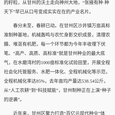
的籽粒，从甘州的沃土走向神州大地，“张掖有种·种
天下”早已从口号变成实实在在的产业名片。
春分未至，春耕已动。在甘州区沙井镇万亩高标
准制种基地，机械轰鸣与农忙身影交织成景，清理农
膜、堆沤有机肥，每一个环节都为今年丰收埋下伏
笔。“高产、高质、高标准”就是甘州种业的最大底
气，在水磨湾村的1000亩标准化试验田里，开展全程
社会化托管服务、水肥一体化、全程机械化等示范，
全程机械化率达85%，去年亩均产量达538.54公斤。
从“人工农耕”到“科技赋能”，甘州制种正在上演“种子
的逆袭”。
近年来，甘州区聚力打造“百亿元现代种业”体