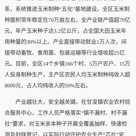
系，系统推进玉米制种“五化”基地建设。全区玉米制
种面积常年稳定在70万亩左右，全产业链产值超70亿
元，年产玉米种子达3.2亿公斤，占全国大田玉米年
用种量的30%以上。产业直接带动就业1万人次，间
接带动畜牧、食用菌、包装运输等行业增收超25亿
元。目前，全区14个乡镇166个村、5万户农户、15万
人投身制种生产，主产区农民人均玉米制种纯收入超
8000元，占人均纯收入的50%左右。
产业越壮大，安全越关键。在甘浚镇农业农村综
合服务中心，工作人员严格落实“镇不漏村、村不漏
社”要求，对玉米亲本种子开展全覆盖抽样、快速检
测及封样登记，以实际行动守护农业生产“芯片”安