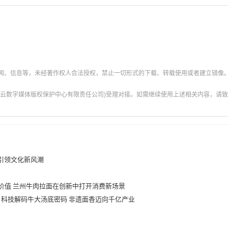
新闻、信息等，未经著作权人合法授权，禁止一切形式的下载、转载使用或者建立镜像
云数字媒体版权保护中心有限责任公司)受理对接。如需继续使用上述相关内容，请致电甘肃
P引领文化新风潮
P价值 兰州牛肉拉面在创新中打开消费新场景
：科技解码牛大汤底密码 非遗面香迈向千亿产业