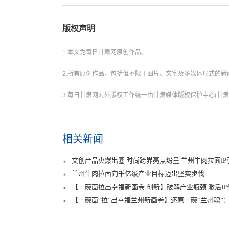
版权声明
1.本文为每日甘肃网原创作品。
2.所有原创作品，包括但不限于图片、文字及多媒体形式的
3.每日甘肃网对外版权工作统一由甘肃媒体版权保护中心(甘肃
相关新闻
文创产品火爆出圈 时尚跨界亮点纷呈 兰州牛肉拉面I
兰州牛肉拉面向千亿级产业目标迈出坚实步伐
【一碗面拉出幸福新画卷·创新】破解产业瓶颈 激活I
【一碗面“拉”出幸福兰州新画卷】还原一碗“兰州魂”