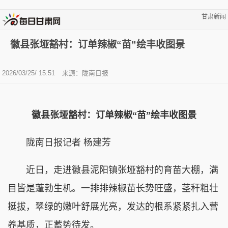
甘肃新闻
徽县张垭豁村：订单辣椒“苗”绘丰收图景
2026/03/25/ 15:51
来源：陇南日报
徽县张垭豁村：订单辣椒“苗”绘丰收图景
陇南日报记者 杨建芳
近日，走进徽县泥阳镇张垭豁村的育苗大棚，满
目皆是蓬勃生机。一排排辣椒苗长势旺盛，茎秆粗壮
挺拔，翠绿的嫩叶舒展光亮，发达的根系紧紧扎入营
养基质，正蓄势待发。