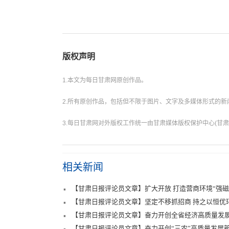
版权声明
1.本文为每日甘肃网原创作品。
2.所有原创作品，包括但不限于图片、文字及多媒体形式的
3.每日甘肃网对外版权工作统一由甘肃媒体版权保护中心(甘肃
相关新闻
【甘肃日报评论员文章】扩大开放 打造营商环境“强磁
【甘肃日报评论员文章】坚定不移抓招商 持之以恒优
【甘肃日报评论员文章】奋力开创全省经济高质量发
【甘肃日报评论员文章】奋力开创“三农”高质量发展