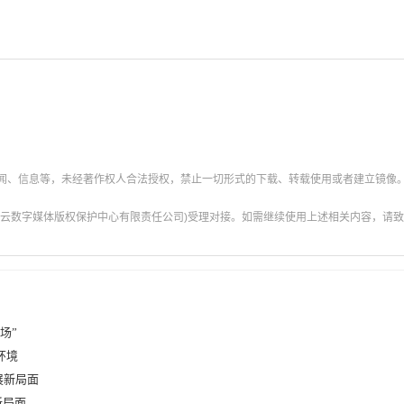
新闻、信息等，未经著作权人合法授权，禁止一切形式的下载、转载使用或者建立镜像
云数字媒体版权保护中心有限责任公司)受理对接。如需继续使用上述相关内容，请致电甘肃
场”
环境
展新局面
新局面