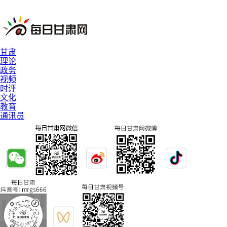
甘肃
理论
政务
视频
时评
文化
教育
通讯员