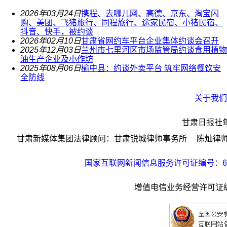
2026年03月24日
携程、去哪儿网、高德、京东、淘宝闪
购、美团、飞猪旅行、同程旅行、途家民宿、小猪民宿、
抖音、快手，被约谈
2026年02月10日
甘肃省网约车平台企业集体约谈会召开
2025年12月03日
兰州市七里河区市场监管局约谈食用植物
油生产企业及小作坊
2025年08月06日
榆中县：约谈外卖平台 筑牢网络餐饮安
全防线
关于我们
甘肃日报社
甘肃新媒体集团法律顾问：甘肃锐城律师事务所 陈灿律师；
国家互联网新闻信息服务许可证编号：621
增值电信业务经营许可证编号