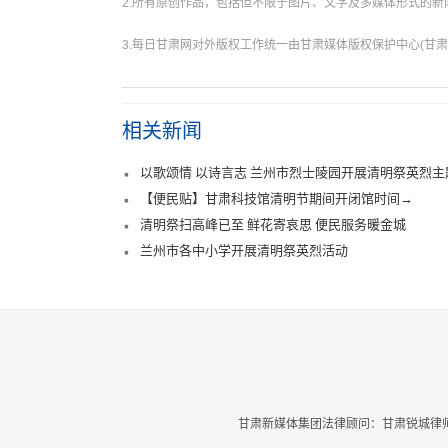
2.所有原创作品，包括但不限于图片、文字及多媒体形式的
3.每日甘肃网对外版权工作统一由甘肃媒体版权保护中心(甘肃
相关新闻
以歌颂情 以诗言志 兰州市烈士陵园开展清明祭英烈主
【便民贴】甘肃科技馆清明节期间开闭馆时间→
清明祭扫高峰已至 鲜花寄哀思 便民服务暖金城
兰州市各中小学开展清明祭英烈活动
甘肃新媒体集团法律顾问：甘肃锐城律师