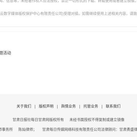
新闻、信息等，未经著作权人合法授权，禁止一切形式的下载、转载使用或者建立镜像
云数字媒体版权保护中心有限责任公司)受理对接。如需继续使用上述相关内容，请致电甘肃
题活动
关于我们
|
版权声明
|
舆情业务
|
托管业务
|
联系我们
甘肃日报社每日甘肃网版权所有
未经书面授权不得复制或建立镜像
事务所 陈灿律师； 甘肃每日传媒网络科技有限责任公司法律顾问：甘肃勇盛律师事