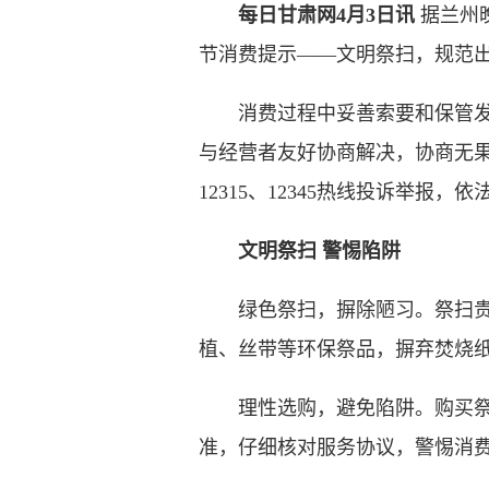
每日甘肃网4月3日讯
据兰州
节消费提示——文明祭扫，规范
消费过程中妥善索要和保管发票
与经营者友好协商解决，协商无果
12315、12345热线投诉举报
文明祭扫 警惕陷阱
绿色祭扫，摒除陋习。祭扫贵在
植、丝带等环保祭品，摒弃焚烧
理性选购，避免陷阱。购买祭扫
准，仔细核对服务协议，警惕消