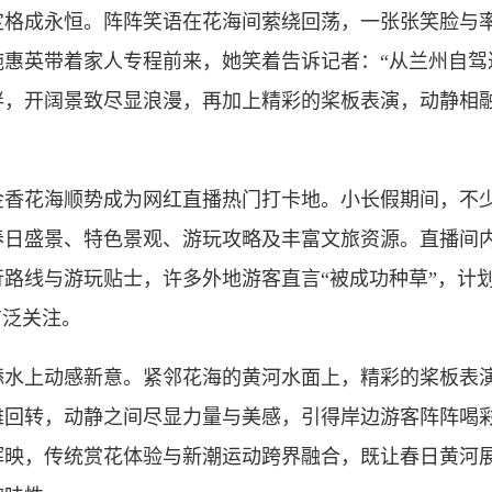
定格成永恒。阵阵笑语在花海间萦绕回荡，一张张笑脸与
施惠英带着家人专程前来，她笑着告诉记者：“从兰州自驾
伴，开阔景致尽显浪漫，再加上精彩的桨板表演，动静相
花海顺势成为网红直播热门打卡地。小长假期间，不少
春日盛景、特色景观、游玩攻略及丰富文旅资源。直播间
路线与游玩贴士，许多外地游客直言“被成功种草”，计
广泛关注。
上动感新意。紧邻花海的黄河水面上，精彩的桨板表演
雅回转，动静之间尽显力量与美感，引得岸边游客阵阵喝
辉映，传统赏花体验与新潮运动跨界融合，既让春日黄河