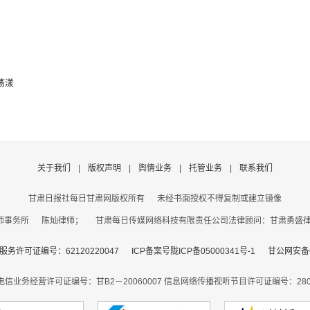
荡漾
关于我们
|
版权声明
|
舆情业务
|
托管业务
|
联系我们
甘肃日报社每日甘肃网版权所有
未经书面授权不得复制或建立镜像
事务所 陈灿律师； 甘肃每日传媒网络科技有限责任公司法律顾问：甘肃勇盛律师事
务许可证编号：62120220047
ICP备案号陇ICP备05000341号-1
甘公网安备62
电信业务经营许可证编号：甘B2－20060007
信息网络传播视听节目许可证编号：2806