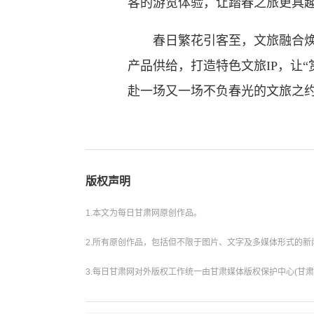
客的游览体验，让踏春之旅更具
春日繁花引客至，文旅融合焕新
产品供给，打造特色文旅IP，让
赴一场又一场不负春光的文旅之
版权声明
1.本文为每日甘肃网原创作品。
2.所有原创作品，包括但不限于图片、文字及多媒体形式的
3.每日甘肃网对外版权工作统一由甘肃媒体版权保护中心(甘肃