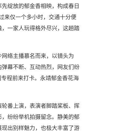
率先绽放的郁金香相映，构成春日
过来仅一个多小时，交通十分便
融，一家人玩得格外尽兴，这趟踏
网络主播慕名而来，以镜头为
内弹幕不断、互动热烈，网友们纷
划专程前来打卡。永靖郁金香花海
轮番上演，表演者脚踏桨板、挥
彩，纷纷举机拍摄留念。静美的郁
展现出别样魅力，也极大丰富了游