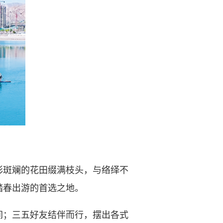
斑斓的花田缀满枝头，与络绎不
踏春出游的首选之地。
；三五好友结伴而行，摆出各式