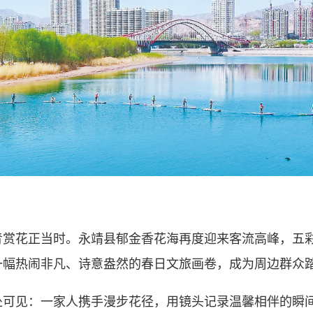
花正当时。永靖县郁金香花海再度迎来客流高峰，五彩
一幅热闹非凡、诗意盎然的春日文旅画卷，成为周边群众
见：一家人携手漫步花径，用镜头记录温馨相伴的瞬间