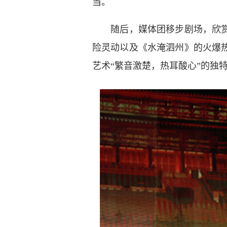
当。
随后，媒体团移步剧场，欣赏秦
险灵动以及《水淹泗州》的火爆
艺术“繁音激楚，热耳酸心”的独