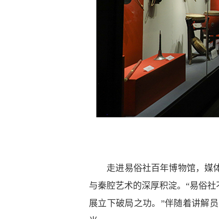
走进易俗社百年博物馆，媒体团
与秦腔艺术的深厚积淀。“易俗
展立下破局之功。”伴随着讲解