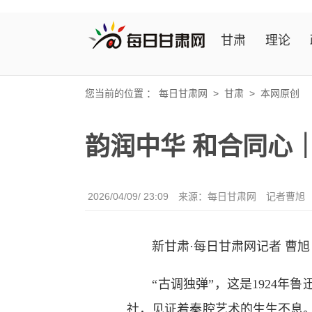
甘肃
理论
您当前的位置 ：
每日甘肃网
>
甘肃
>
本网原创
韵润中华 和合同心
2026/04/09/ 23:09
来源：
每日甘肃网
记者曹旭
新甘肃·每日甘肃网记者 曹旭
“古调独弹”，这是1924年
社，见证着秦腔艺术的生生不息。