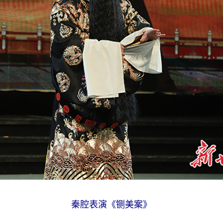
秦腔表演《铡美案》