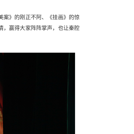
美案》的刚正不阿、《挂画》的惊
情，赢得大家阵阵掌声，也让秦腔