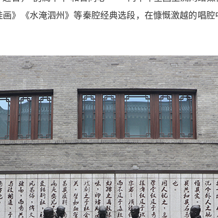
挂画》《水淹泗州》等秦腔经典选段，在慷慨激越的唱腔