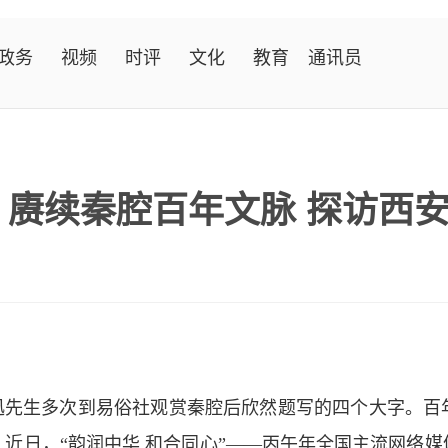
政务
视频
时评
文化
教育
通讯员
｜赓续秦腔百年文脉 探访西
鲁迅先生多次到易俗社观赏秦腔后欣然题写的四个大字。百
近日，“韵润中华 和合同心”——丙午年全国主流网络