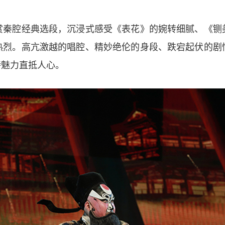
腔经典选段，沉浸式感受《表花》的婉转细腻、《铡
热烈。高亢激越的唱腔、精妙绝伦的身段、跌宕起伏的剧
特魅力直抵人心。