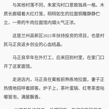
与其他村落不同，朱家沟村口景致独具一格。木
质长廊缀着大红灯笼，栩栩如生的拉面铜雕静静伫
立，一旁的牛肉拉面馆内烟火气正浓。
这是兰州高新区2021年扶持投资的项目，也是村
民马正良返乡创业的心血结晶。
马正良早年在外打工，后来回到村里，在家门口
开了这家面馆。
走进店内，马正良在案板前熟练地拉面，妻子正
热情地招呼着顾客。炉子上，茶叶蛋锅、红枣茶壶咕
嘟冒泡，满屋飘香。