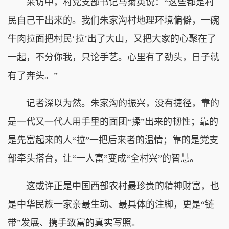
采访中，村党支部书记马菊英说：“这些都是村
民自己干出来的。我们朱家沟村地理环境偏僻，一碗
牛肉拉面把村民‘拉’出了大山，又把大家的心聚在了
一起，不分你我，只论手艺。心里有了劲头，日子就
有了奔头。”
记者深以为然。朱家沟的振兴，没有捷径，靠的
是一代又一代人用手里的面团“揉”出来的韧性；靠的
是先富起来的人“拉”一把后来者的温情；靠的是党支
部牵头搭台，让“一人富”变成“全村兴”的智慧。
这或许正是中国西部农村最珍贵的精神财富，也
是中华民族一家亲最生动、最具体的注脚，更是“链
带”发展、携手致富的真实写照。