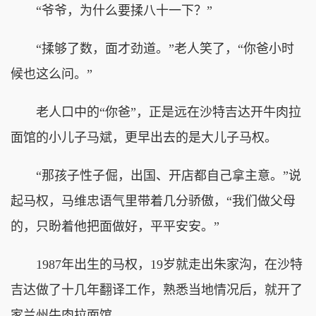
“爷爷，为什么要揉八十一下？”
“揉够了数，面才劲道。”老人笑了，“你爸小时
候也这么问。”
老人口中的“你爸”，正是远在沙特吉达开牛肉拉
面馆的小儿子马斌，更早出去的是大儿子马权。
“那孩子性子倔，出国、开店都自己拿主意。”说
起马权，马维忠语气里带着几分骄傲，“我们做父母
的，只盼着他把面做好，平平安安。”
1987年出生的马权，19岁就走出朱家沟，在沙特
吉达做了十几年翻译工作，熟悉当地情况后，就开了
家兰州牛肉拉面馆。